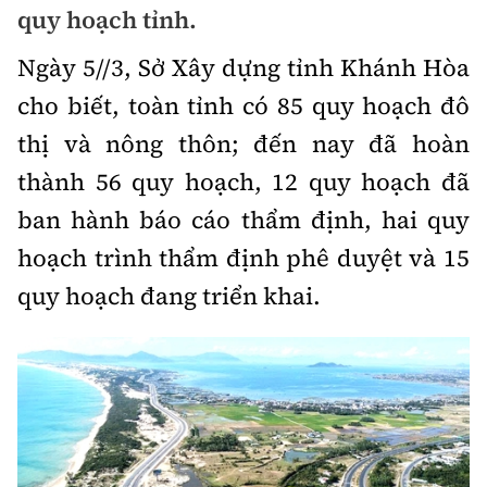
quy hoạch tỉnh.
Chuyện dọc đường
Quy hoạch kiến trúc
Quản lý
Kinh tế
Ngày 5//3, Sở Xây dựng tỉnh Khánh Hòa
Cải chính
Vật liệu xây dựng
Đường bộ
Thị trường
cho biết, toàn tỉnh có 85 quy hoạch đô
Pháp luật
Giám định chất lượng
thị và nông thôn; đến nay đã hoàn
Hàng không
Tài chính
Thanh tra
An toàn giao thông
thành 56 quy hoạch, 12 quy hoạch đã
Quản lý đô thị
Đường sắt
Chứng khoán
ban hành báo cáo thẩm định, hai quy
An ninh hình sự
Giao thông 24h
Chất lượng sống
hoạch trình thẩm định phê duyệt và 15
Đăng kiểm
Bảo hiểm
Điều tra
ATGT địa phương
quy hoạch đang triển khai.
Giáo dục
Văn hóa - Giải Trí
Đường sắt tốc độ cao
Doanh nghiệp
Pháp đình
Văn hóa giao thông
Y tế
Văn hóa
Đường thủy
Thể thao
Hỏi - Đáp
Lái xe an toàn
Đời sống
Showbiz
Hàng hải
Bóng đá
Công nghệ
Chung tay vì ATGT
Lao động - Công đoàn
Điện ảnh
Đường sắt đô thị
Bình luận
Công nghệ mới