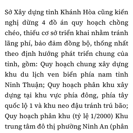
Tổng biên tập:
Nguyễn Thị Hồng Nga
Sở Xây dựng tỉnh Khánh Hòa cũng kiến
Phó Tổng biên tập:
Nguyễn Sơn Tùng,
nghị dừng 4 đồ án quy hoạch chồng
Nguyễn Đức Thắng, La Đức Hùng
chéo, thiếu cơ sở triển khai nhằm tránh
Hotline:
Quảng cáo và Phát hành:
0901 514 799
0915 057 282
lãng phí, bảo đảm đồng bộ, thống nhất
Email:
bandoc@baoxaydung.vn
theo định hướng phát triển chung của
Cấm sao chép dưới mọi hình thức nếu không có sự
tỉnh, gồm: Quy hoạch chung xây dựng
chấp thuận bằng văn bản.
khu du lịch ven biển phía nam tỉnh
Ninh Thuận; Quy hoạch phân khu xây
dựng tại khu vực phía đông, phía tây
quốc lộ 1 và khu neo đậu tránh trú bão;
Thông tin tòa
Quy hoạch phân khu (tỷ lệ 1/2000) Khu
soạn
trung tâm đô thị phường Ninh An (phân