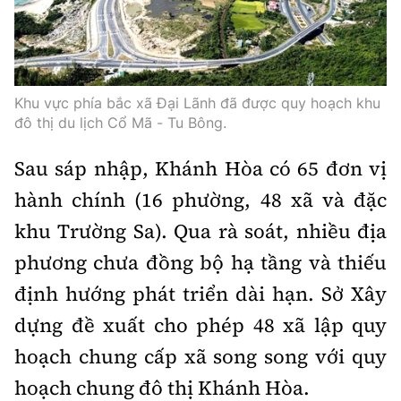
Thế giới
Gương sáng giao thông
Âm nhạc
Nhà thầu
Hậu trường sao
Sản phẩm mới
Thời sự Quốc tế
Đi ++
Mời thầu - Đấu thầu
360 độ thể thao
Tư vấn
Hồ sơ tài liệu
Khu vực phía bắc xã Đại Lãnh đã được quy hoạch khu
Du lịch
Video
Thi viết về GTVT
đô thị du lịch Cổ Mã - Tu Bông.
Thế giới giao thông
Khám phá
Thời sự
Sau sáp nhập, Khánh Hòa có 65 đơn vị
Thế giới xây dựng
Lối sống
hành chính (16 phường, 48 xã và đặc
Khám phá
khu Trường Sa). Qua rà soát, nhiều địa
Ẩm thực
Camera giao thông
phương chưa đồng bộ hạ tầng và thiếu
Cơ quan chủ quản: Bộ Xây dựng
định hướng phát triển dài hạn. Sở Xây
Câu chuyện giao thông
Giấy phép số: 03/GP-BVHTTDL, cấp ngày 1/4/2025.
dựng đề xuất cho phép 48 xã lập quy
Giải trí - Thể thao
Tòa soạn: Số 2 Nguyễn Công Hoan, phường Giảng Võ,
hoạch chung cấp xã song song với quy
Hà Nội.
hoạch chung đô thị Khánh Hòa.