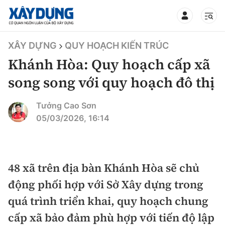
TIN BỘ XÂY DỰNG
XÂY DỰNG
QUY HOẠCH KIẾN TRÚC
Khánh Hòa: Quy hoạch cấp xã
song song với quy hoạch đô thị
CHUYÊN MỤC
Tưởng Cao Sơn
05/03/2026, 16:14
Mới nhất
Thời sự
48 xã trên địa bàn Khánh Hòa sẽ chủ
động phối hợp với Sở Xây dựng trong
Chính trị
Xây dựng
quá trình triển khai, quy hoạch chung
Xã hội
Chỉ đạo điều hành
cấp xã bảo đảm phù hợp với tiến độ lập
Giao thông