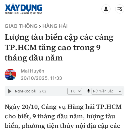
TIN BỘ XÂY DỰNG
GIAO THÔNG
HÀNG HẢI
Lượng tàu biển cập các cảng
TP.HCM tăng cao trong 9
tháng đầu năm
CHUYÊN MỤC
Mai Huyên
Mới nhất
20/10/2025, 11:33
Thời sự
Nghe đọc bài
2:02
Chính trị
Ngày 20/10, Cảng vụ Hàng hải TP.HCM
Xây dựng
cho biết, 9 tháng đầu năm, lượng tàu
Xã hội
Chỉ đạo điều hành
biển, phương tiện thủy nội địa cập các
Giao thông