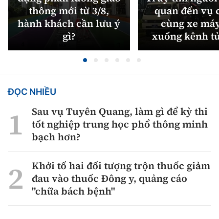
thông mới từ 3/8,
quan đến vụ c
hành khách cần lưu ý
cùng xe máy
gì?
xuống kênh t
ĐỌC NHIỀU
Sau vụ Tuyên Quang, làm gì để kỳ thi
tốt nghiệp trung học phổ thông minh
bạch hơn?
Khởi tố hai đối tượng trộn thuốc giảm
đau vào thuốc Đông y, quảng cáo
"chữa bách bệnh"