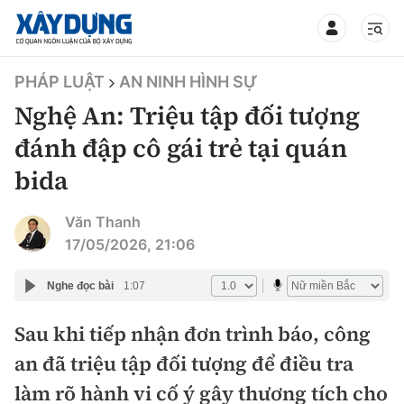
TIN BỘ XÂY DỰNG
PHÁP LUẬT
AN NINH HÌNH SỰ
Nghệ An: Triệu tập đối tượng
đánh đập cô gái trẻ tại quán
bida
CHUYÊN MỤC
Văn Thanh
Mới nhất
17/05/2026, 21:06
Thời sự
Nghe đọc bài
1:07
Chính trị
Sau khi tiếp nhận đơn trình báo, công
Xây dựng
an đã triệu tập đối tượng để điều tra
Xã hội
Chỉ đạo điều hành
làm rõ hành vi cố ý gây thương tích cho
Giao thông