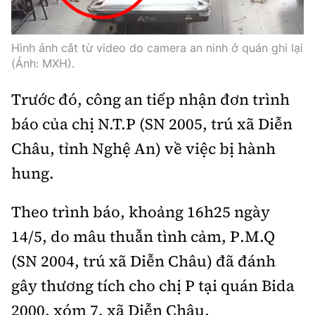
Thế giới
Gương sáng giao thông
Âm nhạc
Nhà thầu
Hậu trường sao
Sản phẩm mới
Thời sự Quốc tế
Hình ảnh cắt từ video do camera an ninh ở quán ghi lại
Đi ++
Mời thầu - Đấu thầu
360 độ thể thao
(Ảnh: MXH).
Tư vấn
Hồ sơ tài liệu
Du lịch
Video
Thi viết về GTVT
Trước đó, công an tiếp nhận đơn trình
Thế giới giao thông
Khám phá
báo của chị N.T.P (SN 2005, trú xã Diễn
Thời sự
Châu, tỉnh Nghệ An) về việc bị hành
Thế giới xây dựng
Lối sống
Khám phá
hung.
Ẩm thực
Camera giao thông
Theo trình báo, khoảng 16h25 ngày
Cơ quan chủ quản: Bộ Xây dựng
Câu chuyện giao thông
14/5, do mâu thuẫn tình cảm, P.M.Q
Giấy phép số: 03/GP-BVHTTDL, cấp ngày 1/4/2025.
(SN 2004, trú xã Diễn Châu) đã đánh
Giải trí - Thể thao
Tòa soạn: Số 2 Nguyễn Công Hoan, phường Giảng Võ,
gây thương tích cho chị P tại quán Bida
Hà Nội.
2000, xóm 7, xã Diễn Châu.