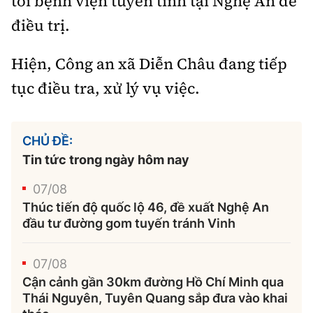
tới bệnh viện tuyến tỉnh tại Nghệ An để
điều trị.
Hiện, Công an xã Diễn Châu đang tiếp
tục điều tra, xử lý vụ việc.
CHỦ ĐỀ:
Tin tức trong ngày hôm nay
07/08
Thúc tiến độ quốc lộ 46, đề xuất Nghệ An
đầu tư đường gom tuyến tránh Vinh
07/08
Cận cảnh gần 30km đường Hồ Chí Minh qua
Thái Nguyên, Tuyên Quang sắp đưa vào khai