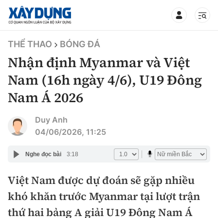
TIN BỘ XÂY DỰNG
THỂ THAO
BÓNG ĐÁ
Nhận định Myanmar và Việt
Nam (16h ngày 4/6), U19 Đông
Nam Á 2026
CHUYÊN MỤC
Duy Anh
Mới nhất
04/06/2026, 11:25
Thời sự
Nghe đọc bài
3:18
Chính trị
Việt Nam được dự đoán sẽ gặp nhiều
Xây dựng
khó khăn trước Myanmar tại lượt trận
Xã hội
Chỉ đạo điều hành
thứ hai bảng A giải U19 Đông Nam Á
Giao thông