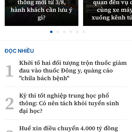
thông mới từ 3/8,
quan đến vụ c
hành khách cần lưu ý
cùng xe máy
gì?
xuống kênh t
ĐỌC NHIỀU
Khởi tố hai đối tượng trộn thuốc giảm
đau vào thuốc Đông y, quảng cáo
"chữa bách bệnh"
Kỳ thi tốt nghiệp trung học phổ
thông: Có nên tách khỏi tuyển sinh
đại học?
Huế xin điều chuyển 4.000 tỷ đồng