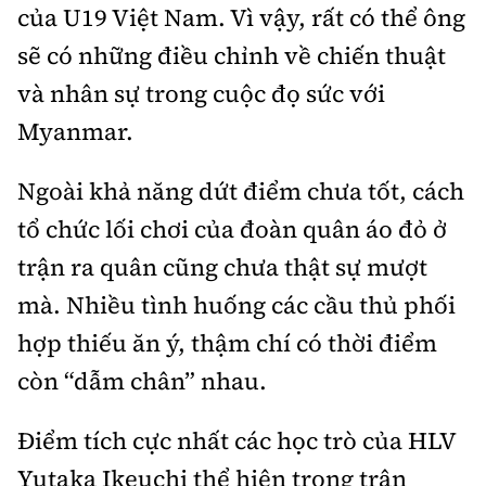
Tổng biên tập:
Nguyễn Thị Hồng Nga
của U19 Việt Nam. Vì vậy, rất có thể ông
sẽ có những điều chỉnh về chiến thuật
Phó Tổng biên tập:
Nguyễn Sơn Tùng,
Nguyễn Đức Thắng, La Đức Hùng
và nhân sự trong cuộc đọ sức với
Hotline:
Quảng cáo và Phát hành:
Myanmar.
0901 514 799
0915 057 282
Email:
bandoc@baoxaydung.vn
Ngoài khả năng dứt điểm chưa tốt, cách
Cấm sao chép dưới mọi hình thức nếu không có sự
tổ chức lối chơi của đoàn quân áo đỏ ở
chấp thuận bằng văn bản.
trận ra quân cũng chưa thật sự mượt
mà. Nhiều tình huống các cầu thủ phối
hợp thiếu ăn ý, thậm chí có thời điểm
còn “dẫm chân” nhau.
Thông tin tòa
soạn
Điểm tích cực nhất các học trò của HLV
Yutaka Ikeuchi thể hiện trong trận