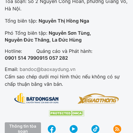
Tòa soạn: Số 2 Nguyễn Công Hoan, phường Giảng Võ,
Hà Nội.
Tổng biên tập:
Nguyễn Thị Hồng Nga
Phó Tổng biên tập:
Nguyễn Sơn Tùng,
Nguyễn Đức Thắng, La Đức Hùng
Hotline:
Quảng cáo và Phát hành:
0901 514 799
0915 057 282
Email:
bandoc@baoxaydung.vn
Cấm sao chép dưới mọi hình thức nếu không có sự
chấp thuận bằng văn bản.
Thông tin tòa
soạn