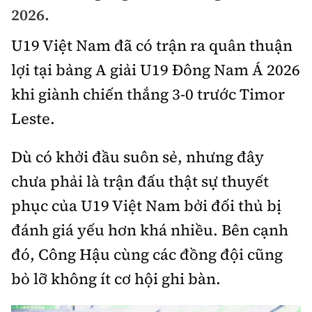
Chuyện dọc đường
2026.
Quy hoạch kiến trúc
Quản lý
Kinh tế
U19 Việt Nam đã có trận ra quân thuận
Cải chính
Vật liệu xây dựng
Đường bộ
Thị trường
lợi tại bảng A giải U19 Đông Nam Á 2026
Pháp luật
Giám định chất lượng
khi giành chiến thắng 3-0 trước Timor
Hàng không
Tài chính
Thanh tra
An toàn giao thông
Leste.
Quản lý đô thị
Đường sắt
Chứng khoán
An ninh hình sự
Giao thông 24h
Dù có khởi đầu suôn sẻ, nhưng đây
Chất lượng sống
Đăng kiểm
Bảo hiểm
Điều tra
chưa phải là trận đấu thật sự thuyết
ATGT địa phương
Giáo dục
Văn hóa - Giải Trí
Đường sắt tốc độ cao
phục của U19 Việt Nam bởi đối thủ bị
Doanh nghiệp
Pháp đình
Văn hóa giao thông
Y tế
đánh giá yếu hơn khá nhiều. Bên cạnh
Văn hóa
Đường thủy
Thể thao
Hỏi - Đáp
Lái xe an toàn
đó, Công Hậu cùng các đồng đội cũng
Đời sống
Showbiz
Hàng hải
Bóng đá
bỏ lỡ không ít cơ hội ghi bàn.
Công nghệ
Chung tay vì ATGT
Lao động - Công đoàn
Điện ảnh
Đường sắt đô thị
Bình luận
Công nghệ mới