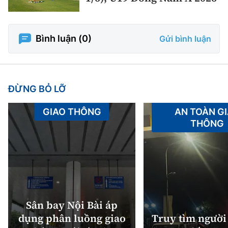
Bình luận (
0
)
Gửi bình luận
ĐỪNG BỎ LỠ
GIAO THÔNG
AN TOÀN G
THÔNG
Sân bay Nội Bài áp
dụng phân luồng giao
Truy tìm người 