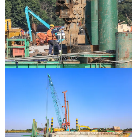
Tổng biên tập:
Nguyễn Thị Hồng Nga
Phó Tổng biên tập:
Nguyễn Sơn Tùng,
Nguyễn Đức Thắng, La Đức Hùng
Hotline:
Quảng cáo và Phát hành:
0901 514 799
0915 057 282
Email:
bandoc@baoxaydung.vn
Cấm sao chép dưới mọi hình thức nếu không có sự
chấp thuận bằng văn bản.
Thông tin tòa
soạn