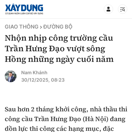
TIN BỘ XÂY DỰNG
GIAO THÔNG
ĐƯỜNG BỘ
Nhộn nhịp công trường cầu
Trần Hưng Đạo vượt sông
Hồng những ngày cuối năm
CHUYÊN MỤC
Nam Khánh
Mới nhất
30/12/2025, 08:23
Thời sự
Chính trị
Sau hơn 2 tháng khởi công, nhà thầu thi
Xây dựng
công cầu Trần Hưng Đạo (Hà Nội) đang
Xã hội
Chỉ đạo điều hành
dồn lực thi công các hạng mục, đặc
Giao thông