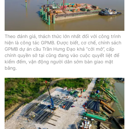
Theo đánh giá, thách thức lớn nhất đối với công trình
hiện là công tác GPMB. Được biết, cơ chế, chính sách
GPMB dự án cầu Trần Hưng Đạo khá “cởi mở”, cấp
chính quyền sở tại cũng đang vào cuộc quyết liệt để
kiểm đếm, vận động người dân sớm bàn giao mặt
bằng.