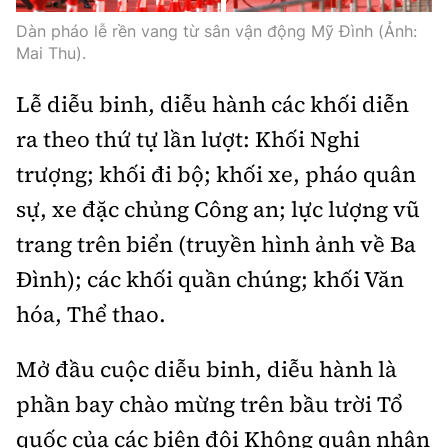
Dàn pháo lễ rền vang từ sân vận động Mỹ Đình (Ảnh:
Mai Thu).
Lễ diễu binh, diễu hành các khối diễn
ra theo thứ tự lần lượt: Khối Nghi
trượng; khối đi bộ; khối xe, pháo quân
sự, xe đặc chủng Công an; lực lượng vũ
trang trên biển (truyền hình ảnh về Ba
Đình); các khối quần chúng; khối Văn
hóa, Thể thao.
Mở đầu cuộc diễu binh, diễu hành là
phần bay chào mừng trên bầu trời Tổ
quốc của các biên đội Không quân nhân