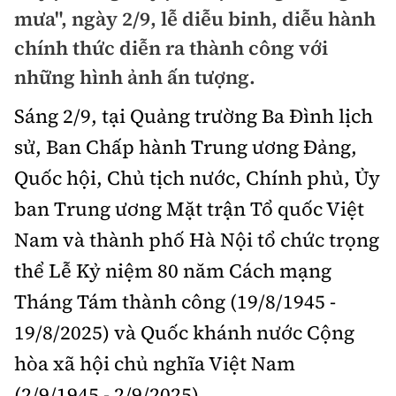
Chuyện dọc đường
mưa", ngày 2/9, lễ diễu binh, diễu hành
Quy hoạch kiến trúc
Quản lý
Kinh tế
chính thức diễn ra thành công với
Cải chính
Vật liệu xây dựng
những hình ảnh ấn tượng.
Đường bộ
Thị trường
Pháp luật
Giám định chất lượng
Sáng 2/9, tại Quảng trường Ba Đình lịch
Hàng không
Tài chính
Thanh tra
sử, Ban Chấp hành Trung ương Đảng,
An toàn giao thông
Quản lý đô thị
Đường sắt
Chứng khoán
Quốc hội, Chủ tịch nước, Chính phủ, Ủy
An ninh hình sự
Giao thông 24h
Chất lượng sống
ban Trung ương Mặt trận Tổ quốc Việt
Đăng kiểm
Bảo hiểm
Điều tra
ATGT địa phương
Nam và thành phố Hà Nội tổ chức trọng
Giáo dục
Văn hóa - Giải Trí
Đường sắt tốc độ cao
Doanh nghiệp
Pháp đình
thể Lễ Kỷ niệm 80 năm Cách mạng
Văn hóa giao thông
Y tế
Văn hóa
Đường thủy
Tháng Tám thành công (19/8/1945 -
Thể thao
Hỏi - Đáp
Lái xe an toàn
Đời sống
19/8/2025) và Quốc khánh nước Cộng
Showbiz
Hàng hải
Bóng đá
Công nghệ
hòa xã hội chủ nghĩa Việt Nam
Chung tay vì ATGT
Lao động - Công đoàn
Điện ảnh
Đường sắt đô thị
Bình luận
(2/9/1945 - 2/9/2025).
Công nghệ mới