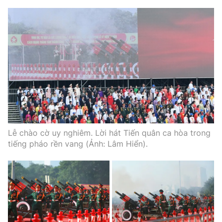
Lễ chào cờ uy nghiêm. Lời hát Tiến quân ca hòa trong
tiếng pháo rền vang (Ảnh: Lâm Hiển).