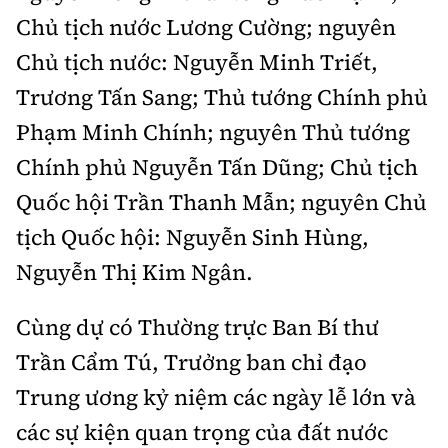
Tổng biên tập:
Nguyễn Thị Hồng Nga
Chủ tịch nước Lương Cường; nguyên
Phó Tổng biên tập:
Nguyễn Sơn Tùng,
Chủ tịch nước: Nguyễn Minh Triết,
Nguyễn Đức Thắng, La Đức Hùng
Trương Tấn Sang; Thủ tướng Chính phủ
Hotline:
Quảng cáo và Phát hành:
Phạm Minh Chính; nguyên Thủ tướng
0901 514 799
0915 057 282
Chính phủ Nguyễn Tấn Dũng; Chủ tịch
Email:
bandoc@baoxaydung.vn
Quốc hội Trần Thanh Mẫn; nguyên Chủ
Cấm sao chép dưới mọi hình thức nếu không có sự
chấp thuận bằng văn bản.
tịch Quốc hội: Nguyễn Sinh Hùng,
Nguyễn Thị Kim Ngân.
Cùng dự có Thường trực Ban Bí thư
Trần Cẩm Tú, Trưởng ban chỉ đạo
Thông tin tòa
soạn
Trung ương kỷ niệm các ngày lễ lớn và
các sự kiện quan trọng của đất nước