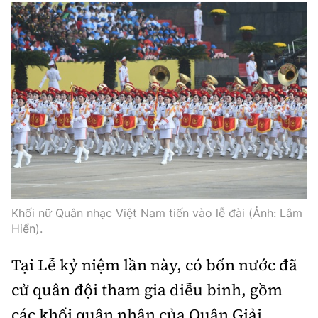
Khối nữ Quân nhạc Việt Nam tiến vào lễ đài (Ảnh: Lâm
Hiển).
Tại Lễ kỷ niệm lần này, có bốn nước đã
cử quân đội tham gia diễu binh, gồm
các khối quân nhân của Quân Giải