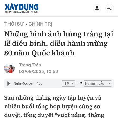
TIN BỘ XÂY DỰNG
THỜI SỰ
CHÍNH TRỊ
Những hình ảnh hùng tráng tại
lễ diễu binh, diễu hành mừng
80 năm Quốc khánh
CHUYÊN MỤC
Trang Trần
Mới nhất
02/09/2025, 10:56
Thời sự
Nghe đọc bài
7:06
Chính trị
Sau những tháng ngày tập luyện và
Xây dựng
nhiều buổi tổng hợp luyện cùng sơ
Xã hội
Chỉ đạo điều hành
duyệt, tổng duyệt "vượt nắng, thắng
Giao thông