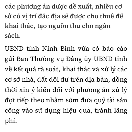
Chuyện dọc đường
các phương án được đề xuất, nhiều cơ
Quy hoạch kiến trúc
Quản lý
Kinh tế
sở có vị trí đắc địa sẽ được cho thuê để
Cải chính
Vật liệu xây dựng
khai thác, tạo nguồn thu cho ngân
Đường bộ
Thị trường
Pháp luật
sách.
Giám định chất lượng
Hàng không
Tài chính
Thanh tra
UBND tỉnh Ninh Bình vừa có báo cáo
An toàn giao thông
Quản lý đô thị
Đường sắt
Chứng khoán
gửi Ban Thường vụ Đảng ủy UBND tỉnh
An ninh hình sự
Giao thông 24h
Chất lượng sống
về kết quả rà soát, khai thác và xử lý các
Đăng kiểm
Bảo hiểm
Điều tra
ATGT địa phương
cơ sở nhà, đất dôi dư trên địa bàn, đồng
Giáo dục
Văn hóa - Giải Trí
Đường sắt tốc độ cao
Doanh nghiệp
thời xin ý kiến đối với phương án xử lý
Pháp đình
Văn hóa giao thông
Y tế
Văn hóa
Đường thủy
đợt tiếp theo nhằm sớm đưa quỹ tài sản
Thể thao
Hỏi - Đáp
Lái xe an toàn
Đời sống
công vào sử dụng hiệu quả, tránh lãng
Showbiz
Hàng hải
Bóng đá
Công nghệ
phí.
Chung tay vì ATGT
Lao động - Công đoàn
Điện ảnh
Đường sắt đô thị
Bình luận
Công nghệ mới