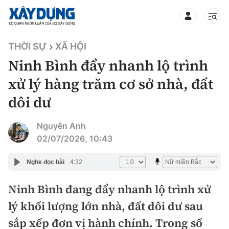
TIN BỘ XÂY DỰNG
THỜI SỰ
XÃ HỘI
Ninh Bình đẩy nhanh lộ trình
xử lý hàng trăm cơ sở nhà, đất
dôi dư
CHUYÊN MỤC
Nguyên Anh
Mới nhất
02/07/2026, 10:43
Thời sự
Nghe đọc bài
4:32
Chính trị
Ninh Bình đang đẩy nhanh lộ trình xử
Xây dựng
lý khối lượng lớn nhà, đất dôi dư sau
Xã hội
Chỉ đạo điều hành
sắp xếp đơn vị hành chính. Trong số
Giao thông