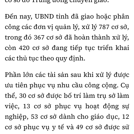
Tổng biên tập:
Nguyễn Thị Hồng Nga
Phó Tổng biên tập:
Nguyễn Sơn Tùng,
Đến nay, UBND tỉnh đã giao hoặc phân
Nguyễn Đức Thắng, La Đức Hùng
công các đơn vị quản lý, xử lý 787 cơ sở,
Hotline:
Quảng cáo và Phát hành:
trong đó 367 cơ sở đã hoàn thành xử lý,
0901 514 799
0915 057 282
còn 420 cơ sở đang tiếp tục triển khai
Email:
bandoc@baoxaydung.vn
các thủ tục theo quy định.
Cấm sao chép dưới mọi hình thức nếu không có sự
chấp thuận bằng văn bản.
Phần lớn các tài sản sau khi xử lý được
ưu tiên phục vụ nhu cầu công cộng. Cụ
thể, 30 cơ sở được bố trí làm trụ sở làm
việc, 13 cơ sở phục vụ hoạt động sự
Thông tin tòa
nghiệp, 53 cơ sở dành cho giáo dục, 12
soạn
cơ sở phục vụ y tế và 49 cơ sở được sử