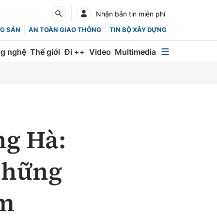
Nhận bản tin miễn phí
G SẢN
AN TOÀN GIAO THÔNG
TIN BỘ XÂY DỰNG
g nghệ
Thế giới
Đi ++
Video
Multimedia
Multimedia
Special
Emagazine
ng Hà:
Photo
Infographic
những
English
ảm
Các chuyên trang