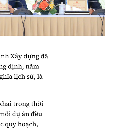
ành Xây dựng đã
ẳng định, năm
hĩa lịch sử, là
hai trong thời
 mỗi dự án đều
ác quy hoạch,