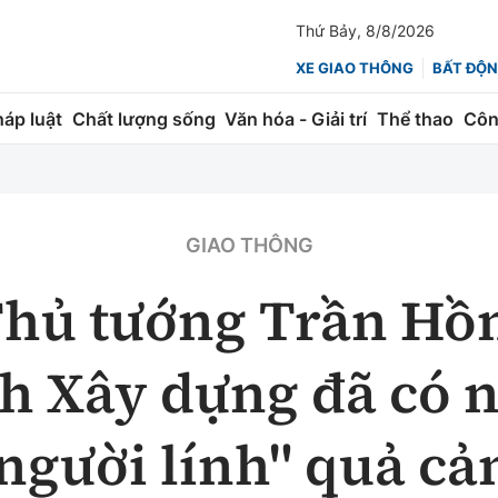
Thứ Bảy, 8/8/2026
XE GIAO THÔNG
BẤT ĐỘN
háp luật
Chất lượng sống
Văn hóa - Giải trí
Thể thao
Côn
Giao thông
Kinh tế
ành
Quản lý
Thị trường
GIAO THÔNG
 trúc
Đường bộ
Tài chính
hủ tướng Trần Hồ
ng
Hàng không
Chứng khoán
h Xây dựng đã có 
 lượng
Đường sắt
Bảo hiểm
Đường sắt tốc độ cao
Doanh nghiệp
người lính" quả c
Đăng kiểm
xem thêm