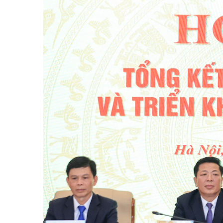
Y tế
Showbiz
Đời sống
Điện ảnh
Lao động - Công đoàn
Âm nhạc
Thế giới
Đi ++
Thời sự Quốc tế
Du lịch
Hồ sơ tài liệu
Khám phá
Thế giới giao thông
Lối sống
Thế giới xây dựng
Ẩm thực