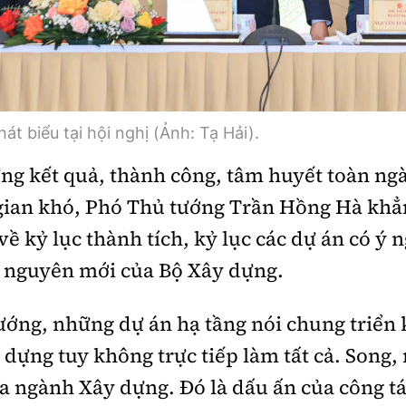
 biểu tại hội nghị (Ảnh: Tạ Hải).
g kết quả, thành công, tâm huyết toàn ng
 gian khó, Phó Thủ tướng Trần Hồng Hà kh
về kỷ lục thành tích, kỷ lục các dự án có ý ng
ỷ nguyên mới của Bộ Xây dựng.
ớng, những dự án hạ tầng nói chung triển k
 dựng tuy không trực tiếp làm tất cả. Song,
 ngành Xây dựng. Đó là dấu ấn của công t