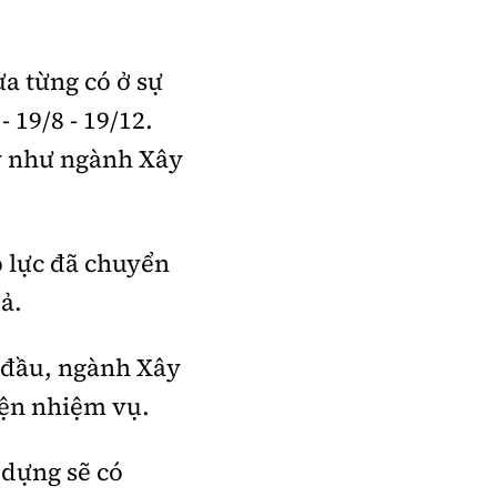
a từng có ở sự
 19/8 - 19/12.
ỷ như ngành Xây
p lực đã chuyển
ả.
g đầu, ngành Xây
iện nhiệm vụ.
 dựng sẽ có