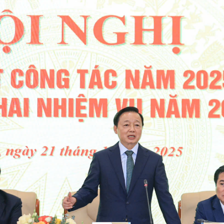
Bình luận
Sản phẩm mới
Hậu trường sao
AI
360 độ thể thao
Tư vấn
Video
Thời sự
Khám phá
Camera giao thông
Câu chuyện giao thông
Lăng kính xây dựng
Giải trí - Thể thao