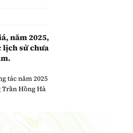
á, năm 2025,
 lịch sử chưa
Sách Vận tải
ảm.
Sách Nhà thầu
Gửi góp ý phản
ông tác năm 2025
ảnh
g Trần Hồng Hà