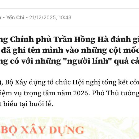
hông
Đường thủy
h
Yến Chi
21/12/2025, 10:43
-
-
h
Hàng hải
ng
Đường sắt đô thị
ng Chính phủ Trần Hồng Hà đánh gi
đã ghi tên mình vào những cột mốc
hông
Nhà thầu
ng có với những "người lính" quả c
Mời thầu - Đấu thầu
TGT
Thi viết về Ngành
), Bộ Xây dựng tổ chức Hội nghị tổng kết c
ao thông
nhiệm vụ trọng tâm năm 2026. Phó Thủ tướn
biểu tại buổi lễ.
rí
Thể thao
Công nghệ
Bóng đá
Công nghệ mới