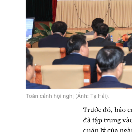
Toàn cảnh hội nghị (Ảnh: Tạ Hải).
Trước đó, báo c
đã tập trung và
quản lý của ngà