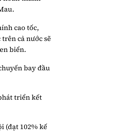
 Mau.
ính cao tốc,
 trên cả nước sẽ
en biển.
 chuyến bay đầu
hát triển kết
ội (đạt 102% kế