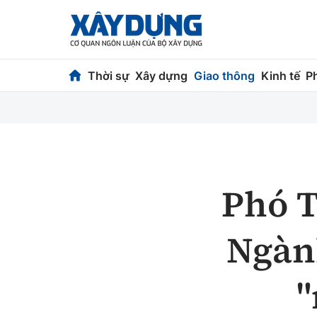
Thời sự
Xây dựng
Giao thông
Kinh tế
P
Thời sự
Xây dựng
Chính trị
Chỉ đạo điều h
Xã hội
Quy hoạch kiến
Phó T
Chuyện dọc đường
Vật liệu xây dự
Ngàn
Cải chính
Giám định chất
Quản lý đô thị
"