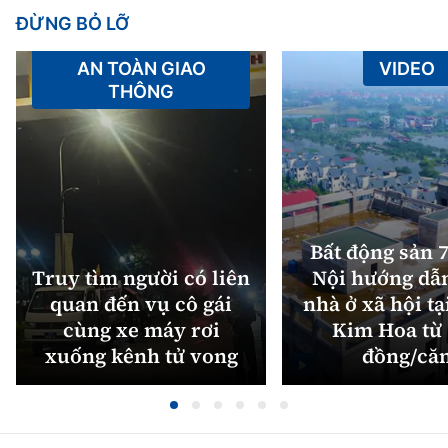
ĐỪNG BỎ LỠ
AN TOÀN GIAO
VIDEO
THÔNG
Bất động sản 7
Truy tìm người có liên
Nội hướng dẫ
quan đến vụ cô gái
nhà ở xã hội tạ
cùng xe máy rơi
Kim Hoa từ 
xuống kênh tử vong
đồng/că