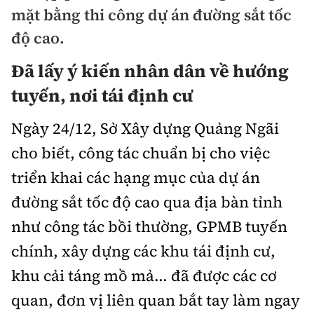
Chuyện dọc đường
mặt bằng thi công dự án đường sắt tốc
Quy hoạch kiến trúc
Quản lý
Kinh tế
độ cao.
Cải chính
Vật liệu xây dựng
Đường bộ
Thị trường
Đã lấy ý kiến nhân dân về hướng
Pháp luật
Giám định chất lượng
tuyến, nơi tái định cư
Hàng không
Tài chính
Thanh tra
An toàn giao thông
Quản lý đô thị
Ngày 24/12, Sở Xây dựng Quảng Ngãi
Đường sắt
Chứng khoán
An ninh hình sự
Giao thông 24h
cho biết, công tác chuẩn bị cho việc
Chất lượng sống
Đăng kiểm
Bảo hiểm
triển khai các hạng mục của dự án
Điều tra
ATGT địa phương
Giáo dục
Văn hóa - Giải Trí
Đường sắt tốc độ cao
đường sắt tốc độ cao qua địa bàn tỉnh
Doanh nghiệp
Pháp đình
Văn hóa giao thông
như công tác bồi thường, GPMB tuyến
Y tế
Văn hóa
Đường thủy
Thể thao
Hỏi - Đáp
chính, xây dựng các khu tái định cư,
Lái xe an toàn
Đời sống
Showbiz
Hàng hải
Bóng đá
khu cải táng mồ mả... đã được các cơ
Công nghệ
Chung tay vì ATGT
Lao động - Công đoàn
quan, đơn vị liên quan bắt tay làm ngay
Điện ảnh
Đường sắt đô thị
Bình luận
Công nghệ mới