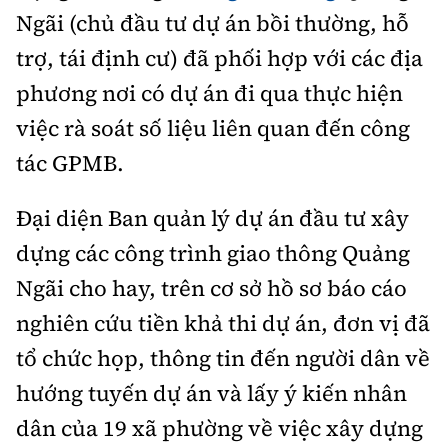
Tổng biên tập:
Nguyễn Thị Hồng Nga
Ngãi (chủ đầu tư dự án bồi thường, hỗ
Phó Tổng biên tập:
Nguyễn Sơn Tùng,
trợ, tái định cư) đã phối hợp với các địa
Nguyễn Đức Thắng, La Đức Hùng
phương nơi có dự án đi qua thực hiện
Hotline:
Quảng cáo và Phát hành:
việc rà soát số liệu liên quan đến công
0901 514 799
0915 057 282
tác GPMB.
Email:
bandoc@baoxaydung.vn
Cấm sao chép dưới mọi hình thức nếu không có sự
Đại diện Ban quản lý dự án đầu tư xây
chấp thuận bằng văn bản.
dựng các công trình giao thông Quảng
Ngãi cho hay, trên cơ sở hồ sơ báo cáo
nghiên cứu tiền khả thi dự án, đơn vị đã
tổ chức họp, thông tin đến người dân về
Thông tin tòa
soạn
hướng tuyến dự án và lấy ý kiến nhân
dân của 19 xã phường về việc xây dựng