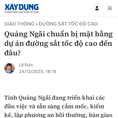
TIN BỘ XÂY DỰNG
GIAO THÔNG
ĐƯỜNG SẮT TỐC ĐỘ CAO
Quảng Ngãi chuẩn bị mặt bằng
dự án đường sắt tốc độ cao đến
đâu?
CHUYÊN MỤC
Lê Đức
Mới nhất
24/12/2025, 18:18
Thời sự
Chính trị
Tỉnh Quảng Ngãi đang triển khai các
Xây dựng
đầu việc và sẵn sàng cắm mốc, kiểm
Xã hội
Chỉ đạo điều hành
kê, lập phương an bồi thường, bàn giao
Giao thông