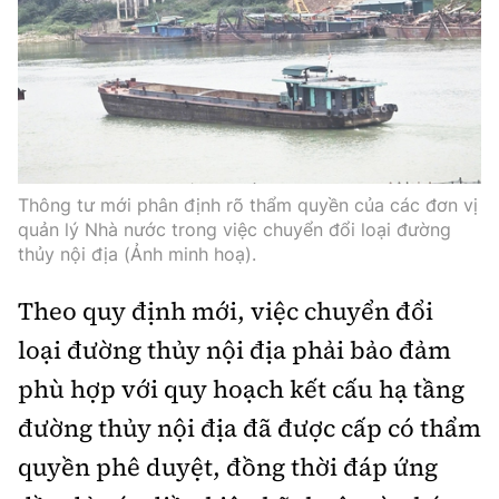
Thế giới
Gương sáng giao thông
Âm nhạc
Nhà thầu
Hậu trường sao
Sản phẩm mới
Thời sự Quốc tế
Đi ++
Mời thầu - Đấu thầu
360 độ thể thao
Tư vấn
Hồ sơ tài liệu
Du lịch
Video
Thi viết về GTVT
Thế giới giao thông
Khám phá
Thời sự
Thông tư mới phân định rõ thẩm quyền của các đơn vị
quản lý Nhà nước trong việc chuyển đổi loại đường
Thế giới xây dựng
Lối sống
Khám phá
thủy nội địa (Ảnh minh hoạ).
Ẩm thực
Theo quy định mới, việc chuyển đổi
Camera giao thông
Cơ quan chủ quản: Bộ Xây dựng
loại đường thủy nội địa phải bảo đảm
Câu chuyện giao thông
phù hợp với quy hoạch kết cấu hạ tầng
Giấy phép số: 03/GP-BVHTTDL, cấp ngày 1/4/2025.
Giải trí - Thể thao
đường thủy nội địa đã được cấp có thẩm
Tòa soạn: Số 2 Nguyễn Công Hoan, phường Giảng Võ,
Hà Nội.
quyền phê duyệt, đồng thời đáp ứng