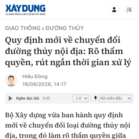
TIN BỘ XÂY DỰNG
GIAO THÔNG
ĐƯỜNG THỦY
Quy định mới về chuyển đổi
đường thủy nội địa: Rõ thẩm
quyền, rút ngắn thời gian xử lý
CHUYÊN MỤC
Hiểu Đồng
Mới nhất
16/06/2026, 14:17
Thời sự
Nghe đọc bài
3:05
Chính trị
Bộ Xây dựng vừa ban hành quy định
Xây dựng
mới về chuyển đổi loại đường thủy nội
Xã hội
Chỉ đạo điều hành
địa, trong đó làm rõ thẩm quyền giữa
Giao thông