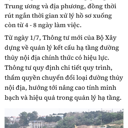
Chuyện dọc đường
Trung ương và địa phương, đồng thời
Quy hoạch kiến trúc
Quản lý
Kinh tế
rút ngắn thời gian xử lý hồ sơ xuống
Cải chính
Vật liệu xây dựng
còn từ 4 - 8 ngày làm việc.
Đường bộ
Thị trường
Pháp luật
Giám định chất lượng
Từ ngày 1/7, Thông tư mới của Bộ Xây
Hàng không
Tài chính
Thanh tra
dựng về quản lý kết cấu hạ tầng đường
An toàn giao thông
Quản lý đô thị
Đường sắt
Chứng khoán
thủy nội địa chính thức có hiệu lực.
An ninh hình sự
Giao thông 24h
Chất lượng sống
Thông tư quy định chi tiết quy trình,
Đăng kiểm
Bảo hiểm
Điều tra
ATGT địa phương
thẩm quyền chuyển đổi loại đường thủy
Giáo dục
Văn hóa - Giải Trí
Đường sắt tốc độ cao
Doanh nghiệp
Pháp đình
nội địa, hướng tới nâng cao tính minh
Văn hóa giao thông
Y tế
Văn hóa
Đường thủy
bạch và hiệu quả trong quản lý hạ tầng.
Thể thao
Hỏi - Đáp
Lái xe an toàn
Đời sống
Showbiz
Hàng hải
Bóng đá
Công nghệ
Chung tay vì ATGT
Lao động - Công đoàn
Điện ảnh
Đường sắt đô thị
Bình luận
Công nghệ mới