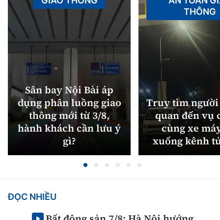
GIAO THÔNG
AN TOÀN G
THÔNG
Sân bay Nội Bài áp
dụng phân luồng giao
Truy tìm người 
thông mới từ 3/8,
quan đến vụ c
hành khách cần lưu ý
cùng xe máy
gì?
xuống kênh t
ĐỌC NHIỀU
Bất động sản 7/8: Hà Nội hướng