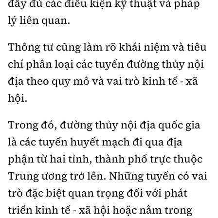
đầy đủ các điều kiện kỹ thuật và pháp
Tổng biên tập:
Nguyễn Thị Hồng Nga
lý liên quan.
Phó Tổng biên tập:
Nguyễn Sơn Tùng,
Nguyễn Đức Thắng, La Đức Hùng
Thông tư cũng làm rõ khái niệm và tiêu
Hotline:
Quảng cáo và Phát hành:
chí phân loại các tuyến đường thủy nội
0901 514 799
0915 057 282
địa theo quy mô và vai trò kinh tế - xã
Email:
bandoc@baoxaydung.vn
hội.
Cấm sao chép dưới mọi hình thức nếu không có sự
chấp thuận bằng văn bản.
Trong đó, đường thủy nội địa quốc gia
là các tuyến huyết mạch đi qua địa
phận từ hai tỉnh, thành phố trực thuộc
Trung ương trở lên. Những tuyến có vai
Thông tin tòa
soạn
trò đặc biệt quan trọng đối với phát
triển kinh tế - xã hội hoặc nằm trong