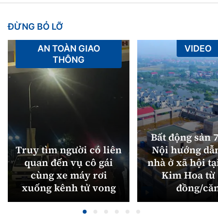
ĐỪNG BỎ LỠ
AN TOÀN GIAO
VIDEO
THÔNG
Bất động sản 7
Truy tìm người có liên
Nội hướng dẫ
quan đến vụ cô gái
nhà ở xã hội tạ
cùng xe máy rơi
Kim Hoa từ 
xuống kênh tử vong
đồng/că