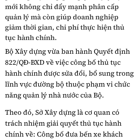
Chuyện dọc đường
mới không chỉ đẩy mạnh phân cấp
Quy hoạch kiến trúc
Quản lý
Kinh tế
quản lý mà còn giúp doanh nghiệp
Cải chính
Vật liệu xây dựng
giảm thời gian, chi phí thực hiện thủ
Đường bộ
Thị trường
Pháp luật
tục hành chính.
Giám định chất lượng
Hàng không
Tài chính
Thanh tra
Bộ Xây dựng vừa ban hành Quyết định
An toàn giao thông
Quản lý đô thị
Đường sắt
Chứng khoán
822/QĐ-BXD về việc công bố thủ tục
An ninh hình sự
Giao thông 24h
Chất lượng sống
hành chính được sửa đổi, bổ sung trong
Đăng kiểm
Bảo hiểm
Điều tra
ATGT địa phương
lĩnh vực đường bộ thuộc phạm vi chức
Giáo dục
Văn hóa - Giải Trí
Đường sắt tốc độ cao
Doanh nghiệp
năng quản lý nhà nước của Bộ.
Pháp đình
Văn hóa giao thông
Y tế
Văn hóa
Đường thủy
Thể thao
Hỏi - Đáp
Theo đó, Sở Xây dựng là cơ quan có
Lái xe an toàn
Đời sống
Showbiz
Hàng hải
Bóng đá
trách nhiệm giải quyết thủ tục hành
Công nghệ
Chung tay vì ATGT
Lao động - Công đoàn
chính về: Công bố đưa bến xe khách
Điện ảnh
Đường sắt đô thị
Bình luận
Công nghệ mới