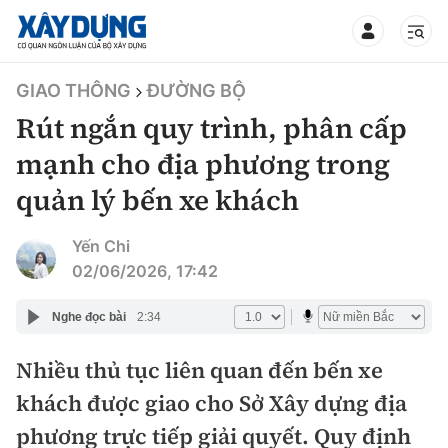
TIN BỘ XÂY DỰNG
GIAO THÔNG
ĐƯỜNG BỘ
Rút ngắn quy trình, phân cấp
mạnh cho địa phương trong
quản lý bến xe khách
CHUYÊN MỤC
Yến Chi
Mới nhất
02/06/2026, 17:42
Thời sự
Nghe đọc bài
2:34
Chính trị
Nhiều thủ tục liên quan đến bến xe
Xây dựng
khách được giao cho Sở Xây dựng địa
Xã hội
Chỉ đạo điều hành
phương trực tiếp giải quyết. Quy định
Giao thông