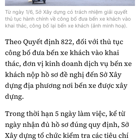
Tổng biên tập:
Nguyễn Thị Hồng Nga
Từ ngày 1/6, Sở Xây dựng có trách nhiệm giải quyết
Phó Tổng biên tập:
Nguyễn Sơn Tùng,
thủ tục hành chính về công bố đưa bến xe khách vào
Nguyễn Đức Thắng, La Đức Hùng
khai thác, công bố lại bến xe khách (ảnh minh hoạ).
Hotline:
Quảng cáo và Phát hành:
Theo Quyết định 822, đối với thủ tục
0901 514 799
0915 057 282
công bố đưa bến xe khách vào khai
Email:
bandoc@baoxaydung.vn
thác, đơn vị kinh doanh dịch vụ bến xe
Cấm sao chép dưới mọi hình thức nếu không có sự
chấp thuận bằng văn bản.
khách nộp hồ sơ đề nghị đến Sở Xây
dựng địa phương nơi bến xe được xây
dựng.
Trong thời hạn 5 ngày làm việc, kể từ
Thông tin tòa
soạn
ngày nhận đủ hồ sơ đúng quy định, Sở
Xây dựng tổ chức kiểm tra các tiêu chí