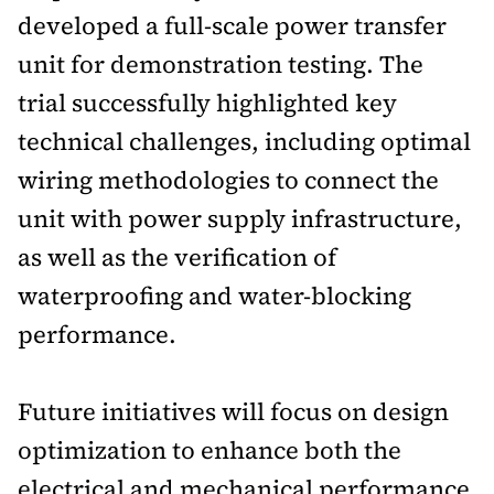
Tổng biên tập:
Nguyễn Thị Hồng Nga
developed a full-scale power transfer
Phó Tổng biên tập:
Nguyễn Sơn Tùng,
unit for demonstration testing. The
Nguyễn Đức Thắng, La Đức Hùng
trial successfully highlighted key
Hotline:
Quảng cáo và Phát hành:
technical challenges, including optimal
0901 514 799
0915 057 282
wiring methodologies to connect the
Email:
bandoc@baoxaydung.vn
unit with power supply infrastructure,
Cấm sao chép dưới mọi hình thức nếu không có sự
chấp thuận bằng văn bản.
as well as the verification of
waterproofing and water-blocking
performance.
Thông tin tòa
Future initiatives will focus on design
soạn
optimization to enhance both the
electrical and mechanical performance