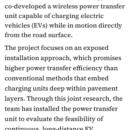
Chuyện dọc đường
co-developed a wireless power transfer
Quy hoạch kiến trúc
Quản lý
Kinh tế
unit capable of charging electric
Cải chính
Vật liệu xây dựng
vehicles (EVs) while in motion directly
Đường bộ
Thị trường
Pháp luật
from the road surface.
Giám định chất lượng
Hàng không
Tài chính
Thanh tra
The project focuses on an exposed
An toàn giao thông
Quản lý đô thị
Đường sắt
Chứng khoán
installation approach, which promises
An ninh hình sự
Giao thông 24h
Chất lượng sống
higher power transfer efficiency than
Đăng kiểm
Bảo hiểm
Điều tra
ATGT địa phương
conventional methods that embed
Giáo dục
Văn hóa - Giải Trí
Đường sắt tốc độ cao
Doanh nghiệp
charging units deep within pavement
Pháp đình
Văn hóa giao thông
Y tế
Văn hóa
Đường thủy
layers. Through this joint research, the
Thể thao
Hỏi - Đáp
Lái xe an toàn
Đời sống
team has installed the power transfer
Showbiz
Hàng hải
Bóng đá
Công nghệ
unit to evaluate the feasibility of
Chung tay vì ATGT
Lao động - Công đoàn
Điện ảnh
Đường sắt đô thị
Bình luận
continuous, long-distance EV
Công nghệ mới