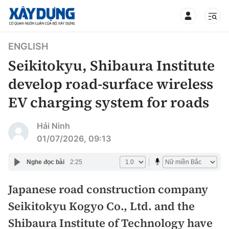
TIN BỘ XÂY DỰNG
ENGLISH
Seikitokyu, Shibaura Institute
develop road-surface wireless
EV charging system for roads
CHUYÊN MỤC
Hải Ninh
Mới nhất
01/07/2026, 09:13
Thời sự
Nghe đọc bài
2:25
Chính trị
Japanese road construction company
Xây dựng
Seikitokyu Kogyo Co., Ltd. and the
Xã hội
Chỉ đạo điều hành
Shibaura Institute of Technology have
Giao thông