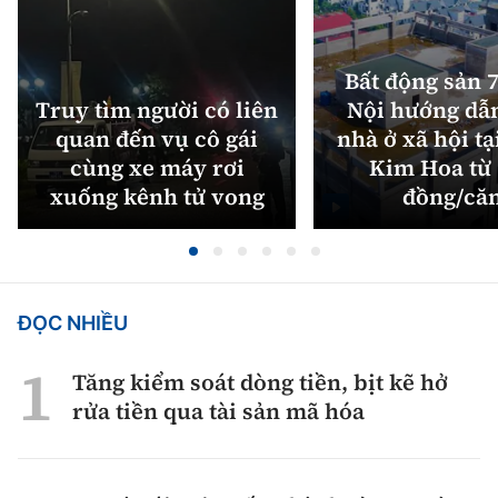
Bất động sản 7
Truy tìm người có liên
Nội hướng dẫ
quan đến vụ cô gái
nhà ở xã hội tạ
cùng xe máy rơi
Kim Hoa từ 
xuống kênh tử vong
đồng/că
ĐỌC NHIỀU
Tăng kiểm soát dòng tiền, bịt kẽ hở
rửa tiền qua tài sản mã hóa