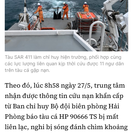
Thế giới
Gương sáng giao thông
Âm nhạc
Nhà thầu
Hậu trường sao
Sản phẩm mới
Thời sự Quốc tế
Đi ++
Mời thầu - Đấu thầu
360 độ thể thao
Tư vấn
Hồ sơ tài liệu
Du lịch
Video
Thi viết về GTVT
Thế giới giao thông
Khám phá
Thời sự
Tàu SAR 411 làm chỉ huy hiện trường, phối hợp cùng
Thế giới xây dựng
các lực lượng liên quan kịp thời cứu được 11 ngư dân
Lối sống
Khám phá
trên tàu cá gặp nạn.
Ẩm thực
Camera giao thông
Theo đó, lúc 8h58 ngày 27/5, trung tâm
Cơ quan chủ quản: Bộ Xây dựng
nhận được thông tin cứu nạn khẩn cấp
Câu chuyện giao thông
Giấy phép số: 03/GP-BVHTTDL, cấp ngày 1/4/2025.
từ Ban chỉ huy Bộ đội biên phòng Hải
Giải trí - Thể thao
Phòng báo tàu cá HP 90666 TS bị mất
Tòa soạn: Số 2 Nguyễn Công Hoan, phường Giảng Võ,
Hà Nội.
liên lạc, nghi bị sóng đánh chìm khoảng