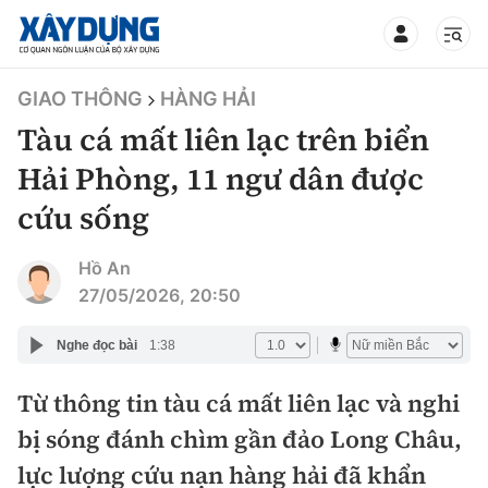
TIN BỘ XÂY DỰNG
GIAO THÔNG
HÀNG HẢI
Tàu cá mất liên lạc trên biển
Hải Phòng, 11 ngư dân được
cứu sống
CHUYÊN MỤC
Hồ An
Mới nhất
27/05/2026, 20:50
Thời sự
Nghe đọc bài
1:38
Chính trị
Từ thông tin tàu cá mất liên lạc và nghi
Xây dựng
bị sóng đánh chìm gần đảo Long Châu,
Xã hội
Chỉ đạo điều hành
lực lượng cứu nạn hàng hải đã khẩn
Giao thông