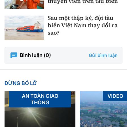
thuyền viên trên tàu biển
Sau một thập kỷ, đội tàu
biển Việt Nam thay đổi ra
sao?
Bình luận (
0
)
Gửi bình luận
ĐỪNG BỎ LỠ
AN TOÀN GIAO
VIDEO
THÔNG