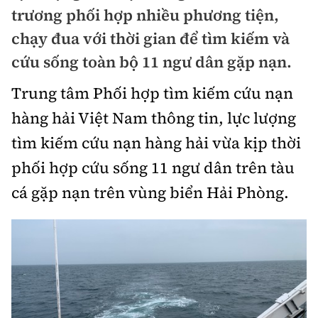
Chuyện dọc đường
trương phối hợp nhiều phương tiện,
Quy hoạch kiến trúc
Quản lý
Kinh tế
chạy đua với thời gian để tìm kiếm và
Cải chính
Vật liệu xây dựng
cứu sống toàn bộ 11 ngư dân gặp nạn.
Đường bộ
Thị trường
Pháp luật
Giám định chất lượng
Trung tâm Phối hợp tìm kiếm cứu nạn
Hàng không
Tài chính
Thanh tra
hàng hải Việt Nam thông tin, lực lượng
An toàn giao thông
Quản lý đô thị
Đường sắt
Chứng khoán
tìm kiếm cứu nạn hàng hải vừa kịp thời
An ninh hình sự
Giao thông 24h
Chất lượng sống
phối hợp cứu sống 11 ngư dân trên tàu
Đăng kiểm
Bảo hiểm
Điều tra
ATGT địa phương
cá gặp nạn trên vùng biển Hải Phòng.
Giáo dục
Văn hóa - Giải Trí
Đường sắt tốc độ cao
Doanh nghiệp
Pháp đình
Văn hóa giao thông
Y tế
Văn hóa
Đường thủy
Thể thao
Hỏi - Đáp
Lái xe an toàn
Đời sống
Showbiz
Hàng hải
Bóng đá
Công nghệ
Chung tay vì ATGT
Lao động - Công đoàn
Điện ảnh
Đường sắt đô thị
Bình luận
Công nghệ mới