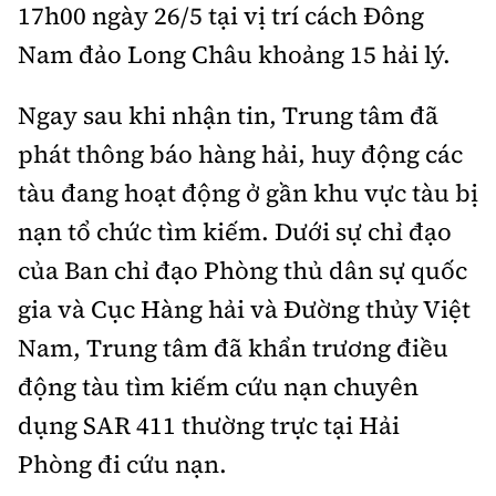
Tổng biên tập:
Nguyễn Thị Hồng Nga
17h00 ngày 26/5 tại vị trí cách Đông
Nam đảo Long Châu khoảng 15 hải lý.
Phó Tổng biên tập:
Nguyễn Sơn Tùng,
Nguyễn Đức Thắng, La Đức Hùng
Ngay sau khi nhận tin, Trung tâm đã
Hotline:
Quảng cáo và Phát hành:
phát thông báo hàng hải, huy động các
0901 514 799
0915 057 282
tàu đang hoạt động ở gần khu vực tàu bị
Email:
bandoc@baoxaydung.vn
Cấm sao chép dưới mọi hình thức nếu không có sự
nạn tổ chức tìm kiếm. Dưới sự chỉ đạo
chấp thuận bằng văn bản.
của Ban chỉ đạo Phòng thủ dân sự quốc
gia và Cục Hàng hải và Đường thủy Việt
Nam, Trung tâm đã khẩn trương điều
động tàu tìm kiếm cứu nạn chuyên
Thông tin tòa
dụng SAR 411 thường trực tại Hải
soạn
Phòng đi cứu nạn.