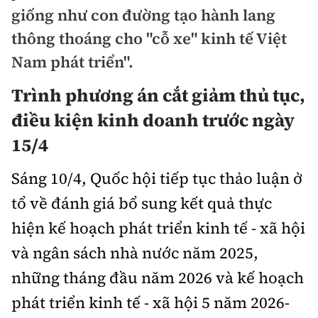
Chuyện dọc đường
giống như con đường tạo hành lang
Quy hoạch kiến trúc
Quản lý
Kinh tế
thông thoáng cho "cỗ xe" kinh tế Việt
Cải chính
Vật liệu xây dựng
Nam phát triển".
Đường bộ
Thị trường
Pháp luật
Giám định chất lượng
Trình phương án cắt giảm thủ tục,
Hàng không
Tài chính
Thanh tra
điều kiện kinh doanh trước ngày
An toàn giao thông
Quản lý đô thị
Đường sắt
Chứng khoán
15/4
An ninh hình sự
Giao thông 24h
Chất lượng sống
Đăng kiểm
Bảo hiểm
Sáng 10/4, Quốc hội tiếp tục thảo luận ở
Điều tra
ATGT địa phương
Giáo dục
Văn hóa - Giải Trí
tổ về đánh giá bổ sung kết quả thực
Đường sắt tốc độ cao
Doanh nghiệp
Pháp đình
Văn hóa giao thông
hiện kế hoạch phát triển kinh tế - xã hội
Y tế
Văn hóa
Đường thủy
Thể thao
Hỏi - Đáp
và ngân sách nhà nước năm 2025,
Lái xe an toàn
Đời sống
Showbiz
Hàng hải
những tháng đầu năm 2026 và kế hoạch
Bóng đá
Công nghệ
Chung tay vì ATGT
Lao động - Công đoàn
phát triển kinh tế - xã hội 5 năm 2026-
Điện ảnh
Đường sắt đô thị
Bình luận
Công nghệ mới