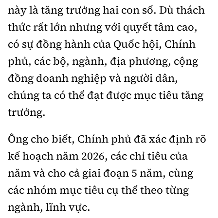
Tổng biên tập:
Nguyễn Thị Hồng Nga
này là tăng trưởng hai con số. Dù thách
Phó Tổng biên tập:
Nguyễn Sơn Tùng,
thức rất lớn nhưng với quyết tâm cao,
Nguyễn Đức Thắng, La Đức Hùng
có sự đồng hành của Quốc hội, Chính
Hotline:
Quảng cáo và Phát hành:
phủ, các bộ, ngành, địa phương, cộng
0901 514 799
0915 057 282
đồng doanh nghiệp và người dân,
Email:
bandoc@baoxaydung.vn
chúng ta có thể đạt được mục tiêu tăng
Cấm sao chép dưới mọi hình thức nếu không có sự
chấp thuận bằng văn bản.
trưởng.
Ông cho biết, Chính phủ đã xác định rõ
kế hoạch năm 2026, các chỉ tiêu của
năm và cho cả giai đoạn 5 năm, cùng
Thông tin tòa
soạn
các nhóm mục tiêu cụ thể theo từng
ngành, lĩnh vực.