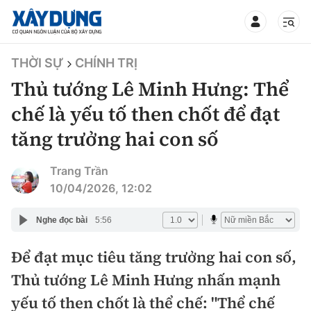
TIN BỘ XÂY DỰNG
THỜI SỰ
CHÍNH TRỊ
Thủ tướng Lê Minh Hưng: Thể
chế là yếu tố then chốt để đạt
tăng trưởng hai con số
CHUYÊN MỤC
Trang Trần
Mới nhất
10/04/2026, 12:02
Thời sự
Nghe đọc bài
5:56
Chính trị
Để đạt mục tiêu tăng trưởng hai con số,
Xây dựng
Thủ tướng Lê Minh Hưng nhấn mạnh
Xã hội
Chỉ đạo điều hành
yếu tố then chốt là thể chế: "Thể chế
Giao thông