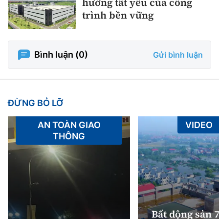
hướng tất yếu của công
trình bền vững
Bình luận (
0
)
Gửi bình luận
ĐỪNG BỎ LỠ
AN TOÀN GIAO
VIDEO
THÔNG
Bất động sản 7