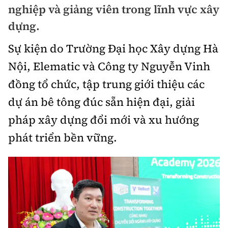
nghiệp và giảng viên trong lĩnh vực xây
Chuyện dọc đường
Quy hoạch kiến trúc
Quản lý
Kinh tế
dựng.
Cải chính
Vật liệu xây dựng
Đường bộ
Sự kiện do Trường Đại học Xây dựng Hà
Thị trường
Pháp luật
Giám định chất lượng
Nội, Elematic và Công ty Nguyễn Vinh
Hàng không
Tài chính
Thanh tra
đồng tổ chức, tập trung giới thiệu các
An toàn giao thông
Quản lý đô thị
Đường sắt
Chứng khoán
dự án bê tông đúc sẵn hiện đại, giải
An ninh hình sự
Giao thông 24h
Chất lượng sống
pháp xây dựng đổi mới và xu hướng
Đăng kiểm
Bảo hiểm
Điều tra
ATGT địa phương
phát triển bền vững.
Giáo dục
Văn hóa - Giải Trí
Đường sắt tốc độ cao
Doanh nghiệp
Pháp đình
Văn hóa giao thông
Y tế
Văn hóa
Đường thủy
Thể thao
Hỏi - Đáp
Lái xe an toàn
Đời sống
Showbiz
Hàng hải
Bóng đá
Công nghệ
Chung tay vì ATGT
Lao động - Công đoàn
Điện ảnh
Đường sắt đô thị
Bình luận
Công nghệ mới