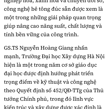
nghiệp hóa, xanh hóa và chuyển đổi số,
Tổng biên tập:
Nguyễn Thị Hồng Nga
công nghệ bê tông đúc sẵn được xem là
Phó Tổng biên tập:
Nguyễn Sơn Tùng,
một trong những giải pháp quan trọng
Nguyễn Đức Thắng, La Đức Hùng
giúp nâng cao năng suất, chất lượng và
Hotline:
Quảng cáo và Phát hành:
0901 514 799
0915 057 282
tính bền vững của công trình.
Email:
bandoc@baoxaydung.vn
GS.TS Nguyễn Hoàng Giang nhấn
Cấm sao chép dưới mọi hình thức nếu không có sự
chấp thuận bằng văn bản.
mạnh, Trường Đại học Xây dựng Hà Nội
hiện là một trong năm cơ sở giáo dục
đại học được định hướng phát triển
trọng điểm về kỹ thuật và công nghệ
theo Quyết định số 452/QĐ-TTg của Thủ
Thông tin tòa
soạn
tướng Chính phủ, trong đó lĩnh vực
kiến trúc và xây dựng được xác định là