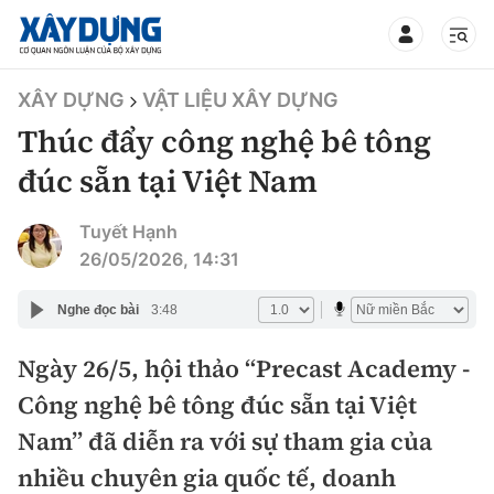
TIN BỘ XÂY DỰNG
XÂY DỰNG
VẬT LIỆU XÂY DỰNG
Thúc đẩy công nghệ bê tông
đúc sẵn tại Việt Nam
CHUYÊN MỤC
Tuyết Hạnh
26/05/2026, 14:31
Mới nhất
Nghe đọc bài
3:48
Thời sự
Ngày 26/5, hội thảo “Precast Academy -
Công nghệ bê tông đúc sẵn tại Việt
Chính trị
Xây dựng
Nam” đã diễn ra với sự tham gia của
Xã hội
Chỉ đạo điều hành
nhiều chuyên gia quốc tế, doanh
Giao thông