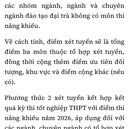
Tổng biên tập:
Nguyễn Thị Hồng Nga
các nhóm ngành, ngành và chuyên
Phó Tổng biên tập:
Nguyễn Sơn Tùng,
ngành đào tạo đại trà không có môn thi
Nguyễn Đức Thắng, La Đức Hùng
năng khiếu.
Hotline:
Quảng cáo và Phát hành:
0901 514 799
0915 057 282
Về cách tính, điểm xét tuyển sẽ là tổng
điểm ba môn thuộc tổ hợp xét tuyển,
Email:
bandoc@baoxaydung.vn
Cấm sao chép dưới mọi hình thức nếu không có sự
đồng thời cộng thêm điểm ưu tiên đối
chấp thuận bằng văn bản.
tượng, khu vực và điểm cộng khác (nếu
có).
Phương thức 2 xét tuyển kết hợp kết
Thông tin tòa
quả kỳ thi tốt nghiệp THPT với điểm thi
soạn
năng khiếu năm 2026, áp dụng đối với
các ngành, chuyên ngành có tổ hợp xét