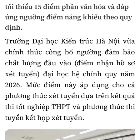
Chuyện dọc đường
tối thiểu 15 điểm phần văn hóa và đáp
Quy hoạch kiến trúc
Quản lý
Kinh tế
ứng ngưỡng điểm năng khiếu theo quy
Cải chính
Vật liệu xây dựng
định.
Đường bộ
Thị trường
Pháp luật
Giám định chất lượng
Trường Đại học Kiến trúc Hà Nội vừa
Hàng không
Tài chính
Thanh tra
chính thức công bố ngưỡng đảm bảo
An toàn giao thông
Quản lý đô thị
Đường sắt
Chứng khoán
chất lượng đầu vào (điểm nhận hồ sơ
An ninh hình sự
Giao thông 24h
Chất lượng sống
xét tuyển) đại học hệ chính quy năm
Đăng kiểm
Bảo hiểm
Điều tra
ATGT địa phương
2026. Mức điểm này áp dụng cho cả
Giáo dục
Văn hóa - Giải Trí
Đường sắt tốc độ cao
Doanh nghiệp
Pháp đình
phương thức xét tuyển dựa trên kết quả
Văn hóa giao thông
Y tế
Văn hóa
Đường thủy
thi tốt nghiệp THPT và phương thức thi
Thể thao
Hỏi - Đáp
Lái xe an toàn
Đời sống
tuyển kết hợp xét tuyển.
Showbiz
Hàng hải
Bóng đá
Công nghệ
Chung tay vì ATGT
Lao động - Công đoàn
Điện ảnh
Đường sắt đô thị
Bình luận
Công nghệ mới