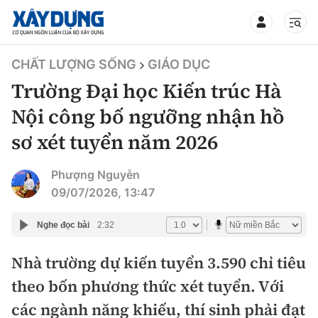
TIN BỘ XÂY DỰNG
CHẤT LƯỢNG SỐNG
GIÁO DỤC
Trường Đại học Kiến trúc Hà
Nội công bố ngưỡng nhận hồ
sơ xét tuyển năm 2026
CHUYÊN MỤC
Phượng Nguyễn
Mới nhất
09/07/2026, 13:47
Thời sự
Nghe đọc bài
2:32
Chính trị
Nhà trường dự kiến tuyển 3.590 chỉ tiêu
Xây dựng
theo bốn phương thức xét tuyển. Với
Xã hội
Chỉ đạo điều hành
các ngành năng khiếu, thí sinh phải đạt
Giao thông