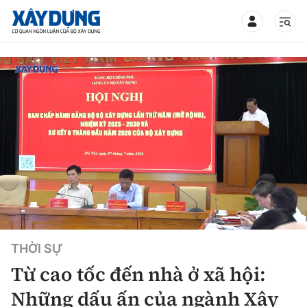
TIN BỘ XÂY DỰNG
CHUYÊN MỤC
Mới nhất
Thời sự
THỜI SỰ
Chính trị
Xây dựng
Từ cao tốc đến nhà ở xã hội:
Xã hội
Chỉ đạo điều hành
Những dấu ấn của ngành Xây
Giao thông