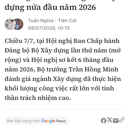
Chuyện dọc đường
dựng nửa đầu năm 2026
Quy hoạch kiến trúc
Quản lý
Kinh tế
Cải chính
Tuấn Nghĩa
Tiên Cát
-
Vật liệu xây dựng
Đường bộ
Thị trường
08/07/2026, 10:15
Pháp luật
Giám định chất lượng
Hàng không
Chiều 7/7, tại Hội nghị Ban Chấp hành
Tài chính
Thanh tra
An toàn giao thông
Đảng bộ Bộ Xây dựng lần thứ năm (mở
Quản lý đô thị
Đường sắt
Chứng khoán
An ninh hình sự
rộng) và Hội nghị sơ kết 6 tháng đầu
Giao thông 24h
Chất lượng sống
Đăng kiểm
năm 2026, Bộ trưởng Trần Hồng Minh
Bảo hiểm
Điều tra
ATGT địa phương
đánh giá ngành Xây dựng đã thực hiện
Giáo dục
Văn hóa - Giải Trí
Đường sắt tốc độ cao
Doanh nghiệp
Pháp đình
khối lượng công việc rất lớn với tinh
Văn hóa giao thông
Y tế
Văn hóa
Đường thủy
thần trách nhiệm cao.
Thể thao
Hỏi - Đáp
Lái xe an toàn
Đời sống
Showbiz
Hàng hải
Bóng đá
Công nghệ
Chung tay vì ATGT
Lao động - Công đoàn
Báo Xây dựng trên
Điện ảnh
Đường sắt đô thị
Bình luận
Công nghệ mới