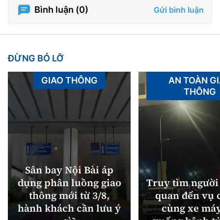
Tổng biên tập:
Nguyễn Thị Hồng Nga
Bình luận (
0
)
Gửi bình luận
Phó Tổng biên tập:
Nguyễn Sơn Tùng,
Nguyễn Đức Thắng, La Đức Hùng
Hotline:
Quảng cáo và Phát hành:
ĐỪNG BỎ LỠ
0901 514 799
0915 057 282
GIAO THÔNG
AN TOÀN G
Email:
bandoc@baoxaydung.vn
THÔNG
Cấm sao chép dưới mọi hình thức nếu không có sự
chấp thuận bằng văn bản.
Sân bay Nội Bài áp
Thông tin tòa
dụng phân luồng giao
Truy tìm người 
soạn
thông mới từ 3/8,
quan đến vụ c
hành khách cần lưu ý
cùng xe máy