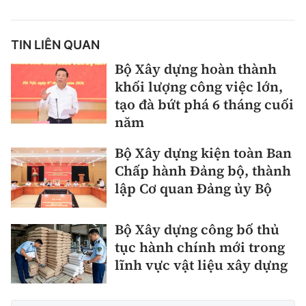
Thế giới
Gương sáng giao thông
Âm nhạc
Nhà thầu
Hậu trường sao
Sản phẩm mới
Thời sự Quốc tế
TIN LIÊN QUAN
Đi ++
Mời thầu - Đấu thầu
360 độ thể thao
Bộ Xây dựng hoàn thành
Tư vấn
Hồ sơ tài liệu
Du lịch
khối lượng công việc lớn,
Video
Thi viết về GTVT
tạo đà bứt phá 6 tháng cuối
Thế giới giao thông
Khám phá
Thời sự
năm
Thế giới xây dựng
Lối sống
Bộ Xây dựng kiện toàn Ban
Khám phá
Chấp hành Đảng bộ, thành
Ẩm thực
lập Cơ quan Đảng ủy Bộ
Camera giao thông
Cơ quan chủ quản: Bộ Xây dựng
Câu chuyện giao thông
Bộ Xây dựng công bố thủ
Giấy phép số: 03/GP-BVHTTDL, cấp ngày 1/4/2025.
tục hành chính mới trong
Giải trí - Thể thao
lĩnh vực vật liệu xây dựng
Tòa soạn: Số 2 Nguyễn Công Hoan, phường Giảng Võ,
Hà Nội.