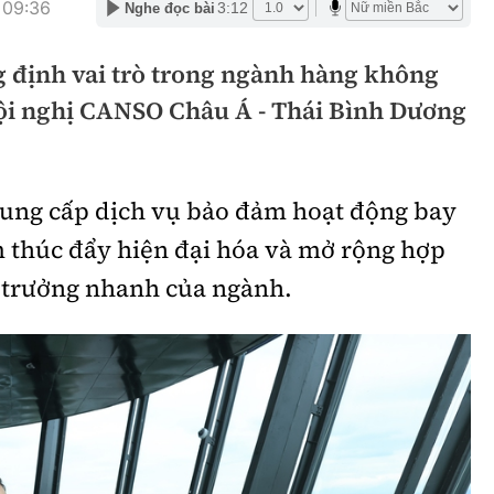
 09:36
3:12
Nghe đọc bài
hông
Đường thủy
g định vai trò trong ngành hàng không
h
Hàng hải
ội nghị CANSO Châu Á - Thái Bình Dương
ng
Đường sắt đô thị
hông
Nhà thầu
 cung cấp dịch vụ bảo đảm hoạt động bay
Mời thầu - Đấu thầu
m thúc đẩy hiện đại hóa và mở rộng hợp
TGT
Thi viết về Ngành
g trưởng nhanh của ngành.
ao thông
rí
Thể thao
Công nghệ
Bóng đá
Công nghệ mới