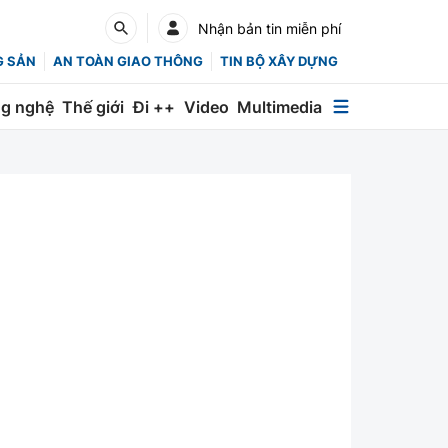
Nhận bản tin miễn phí
G SẢN
AN TOÀN GIAO THÔNG
TIN BỘ XÂY DỰNG
g nghệ
Thế giới
Đi ++
Video
Multimedia
Multimedia
Special
Emagazine
Photo
Infographic
English
Các chuyên trang