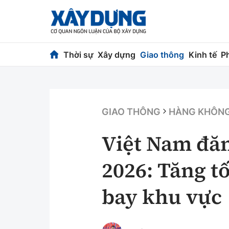
Thời sự
Xây dựng
Giao thông
Kinh tế
P
Thời sự
Xây dựng
Chính trị
Chỉ đạo điều h
GIAO THÔNG
HÀNG KHÔN
Xã hội
Quy hoạch kiến
Việt Nam đă
Chuyện dọc đường
Vật liệu xây dự
2026: Tăng t
Cải chính
Giám định chất
bay khu vực
Quản lý đô thị