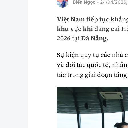
Biển Ngọc
24/04/2026,
-
Pháp luật
An toàn giao t
Việt Nam tiếp tục khẳn
Thanh tra
Giao thông 24
khu vực khi đăng cai H
An ninh hình sự
ATGT địa phươ
2026 tại Đà Nẵng.
Điều tra
Văn hóa giao t
Sự kiện quy tụ các nhà
Pháp đình
Lái xe an toàn
và đối tác quốc tế, nhằ
Hỏi - Đáp
Chung tay vì A
tác trong giai đoạn tăn
Gương sáng gi
xem thêm
Chất lượng sống
Văn hóa - Giải T
Giáo dục
Văn hóa