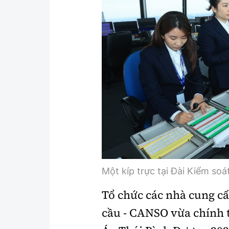
Y tế
Showbiz
Đời sống
Điện ảnh
Lao động - Công đoàn
Âm nhạc
Thế giới
Đi ++
Thời sự Quốc tế
Du lịch
Hồ sơ tài liệu
Khám phá
Thế giới giao thông
Lối sống
Thế giới xây dựng
Ẩm thực
Một kíp trực tại Đài Kiểm soá
Tổ chức các nhà cung c
cầu - CANSO vừa chính 