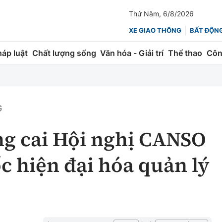
Thứ Năm, 6/8/2026
XE GIAO THÔNG
BẤT ĐỘN
háp luật
Chất lượng sống
Văn hóa - Giải trí
Thể thao
Côn
Giao thông
Kinh tế
ành
Quản lý
Thị trường
G
 trúc
Đường bộ
Tài chính
ng cai Hội nghị CANSO
ng
Hàng không
Chứng khoán
ốc hiện đại hóa quản lý
 lượng
Đường sắt
Bảo hiểm
Đường sắt tốc độ cao
Doanh nghiệp
Đăng kiểm
xem thêm