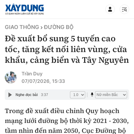
TIN BỘ XÂY DỰNG
GIAO THÔNG
ĐƯỜNG BỘ
Đề xuất bổ sung 5 tuyến cao
tốc, tăng kết nối liên vùng, cửa
khẩu, cảng biển và Tây Nguyên
CHUYÊN MỤC
Trần Duy
Mới nhất
07/07/2026, 15:33
Thời sự
Nghe đọc bài
3:37
Chính trị
Trong đề xuất điều chỉnh Quy hoạch
Xây dựng
mạng lưới đường bộ thời kỳ 2021 - 2030,
Xã hội
Chỉ đạo điều hành
tầm nhìn đến năm 2050, Cục Đường bộ
Giao thông