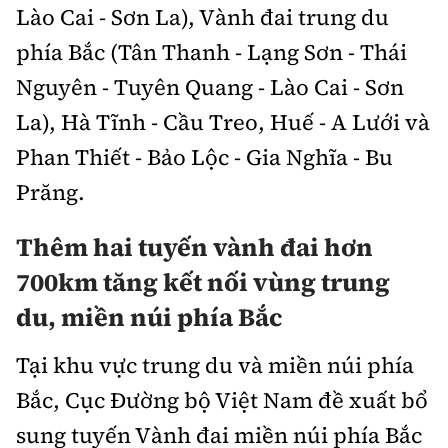
Tổng biên tập:
Nguyễn Thị Hồng Nga
Lào Cai - Sơn La), Vành đai trung du
Phó Tổng biên tập:
phía Bắc (Tân Thanh - Lạng Sơn - Thái
Nguyễn Sơn Tùng,
Nguyễn Đức Thắng, La Đức Hùng
Nguyên - Tuyên Quang - Lào Cai - Sơn
Hotline:
Quảng cáo và Phát hành:
La), Hà Tĩnh - Cầu Treo, Huế - A Lưới và
0901 514 799
0915 057 282
Phan Thiết - Bảo Lộc - Gia Nghĩa - Bu
Email:
bandoc@baoxaydung.vn
Prăng.
Cấm sao chép dưới mọi hình thức nếu không có sự
chấp thuận bằng văn bản.
Thêm hai tuyến vành đai hơn
700km tăng kết nối vùng trung
du, miền núi phía Bắc
Tại khu vực trung du và miền núi phía
Thông tin tòa
soạn
Bắc, Cục Đường bộ Việt Nam đề xuất bổ
sung tuyến Vành đai miền núi phía Bắc