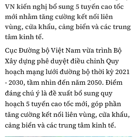
Chuyện dọc đường
VN kiến nghị bổ sung 5 tuyến cao tốc
Quy hoạch kiến trúc
Quản lý
Kinh tế
mới nhằm tăng cường kết nối liên
Cải chính
Vật liệu xây dựng
vùng, cửa khẩu, cảng biển và các trung
Đường bộ
Thị trường
Pháp luật
tâm kinh tế.
Giám định chất lượng
Hàng không
Tài chính
Thanh tra
Cục Đường bộ Việt Nam vừa trình Bộ
An toàn giao thông
Quản lý đô thị
Đường sắt
Chứng khoán
Xây dựng phê duyệt điều chỉnh Quy
An ninh hình sự
Giao thông 24h
Chất lượng sống
hoạch mạng lưới đường bộ thời kỳ 2021
Đăng kiểm
Bảo hiểm
Điều tra
ATGT địa phương
- 2030, tầm nhìn đến năm 2050. Điểm
Giáo dục
Văn hóa - Giải Trí
Đường sắt tốc độ cao
Doanh nghiệp
đáng chú ý là đề xuất bổ sung quy
Pháp đình
Văn hóa giao thông
Y tế
Văn hóa
Đường thủy
hoạch 5 tuyến cao tốc mới, góp phần
Thể thao
Hỏi - Đáp
Lái xe an toàn
Đời sống
tăng cường kết nối liên vùng, cửa khẩu,
Showbiz
Hàng hải
Bóng đá
Công nghệ
cảng biển và các trung tâm kinh tế.
Chung tay vì ATGT
Lao động - Công đoàn
Điện ảnh
Đường sắt đô thị
Bình luận
Công nghệ mới