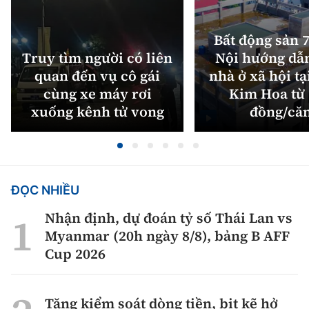
Bất động sản 7
Truy tìm người có liên
Nội hướng dẫ
quan đến vụ cô gái
nhà ở xã hội tạ
cùng xe máy rơi
Kim Hoa từ 
xuống kênh tử vong
đồng/că
ĐỌC NHIỀU
Nhận định, dự đoán tỷ số Thái Lan vs
Myanmar (20h ngày 8/8), bảng B AFF
Cup 2026
Tăng kiểm soát dòng tiền, bịt kẽ hở