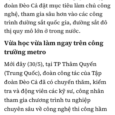
Chuyện dọc đường
đoàn Đèo Cả đặt mục tiêu làm chủ công
Quy hoạch kiến trúc
Quản lý
Kinh tế
nghệ, tham gia sâu hơn vào các công
Cải chính
Vật liệu xây dựng
trình đường sắt quốc gia, đường sắt đô
Đường bộ
Thị trường
Pháp luật
thị quy mô lớn ở trong nước.
Giám định chất lượng
Hàng không
Tài chính
Thanh tra
Vừa học vừa làm ngay trên công
An toàn giao thông
Quản lý đô thị
Đường sắt
Chứng khoán
trường metro
An ninh hình sự
Giao thông 24h
Chất lượng sống
Đăng kiểm
Bảo hiểm
Mới đây (30/5), tại TP Thâm Quyến
Điều tra
ATGT địa phương
Giáo dục
(Trung Quốc), đoàn công tác của Tập
Văn hóa - Giải Trí
Đường sắt tốc độ cao
Doanh nghiệp
Pháp đình
Văn hóa giao thông
đoàn Đèo Cả đã có chuyến thăm, kiểm
Y tế
Văn hóa
Đường thủy
Thể thao
tra và động viên các kỹ sư, công nhân
Hỏi - Đáp
Lái xe an toàn
Đời sống
Showbiz
Hàng hải
tham gia chương trình tu nghiệp
Bóng đá
Công nghệ
Chung tay vì ATGT
Lao động - Công đoàn
chuyên sâu về công nghệ thi công hầm
Điện ảnh
Đường sắt đô thị
Bình luận
Công nghệ mới