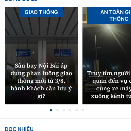
GIAO THÔNG
AN TOÀN G
THÔNG
Sân bay Nội Bài áp
dụng phân luồng giao
Truy tìm người 
thông mới từ 3/8,
quan đến vụ c
hành khách cần lưu ý
cùng xe máy
gì?
xuống kênh t
ĐỌC NHIỀU