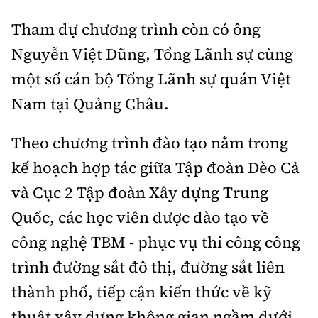
Tổng biên tập:
Nguyễn Thị Hồng Nga
Tham dự chương trình còn có ông
Phó Tổng biên tập:
Nguyễn Sơn Tùng,
Nguyễn Việt Dũng, Tổng Lãnh sự cùng
Nguyễn Đức Thắng, La Đức Hùng
một số cán bộ Tổng Lãnh sự quán Việt
Hotline:
Quảng cáo và Phát hành:
0901 514 799
0915 057 282
Nam tại Quảng Châu.
Email:
bandoc@baoxaydung.vn
Theo chương trình đào tạo nằm trong
Cấm sao chép dưới mọi hình thức nếu không có sự
chấp thuận bằng văn bản.
kế hoạch hợp tác giữa Tập đoàn Đèo Cả
và Cục 2 Tập đoàn Xây dựng Trung
Quốc, các học viên được đào tạo về
công nghệ TBM - phục vụ thi công công
Thông tin tòa
trình đường sắt đô thị, đường sắt liên
soạn
thành phố,
tiếp cận kiến thức về kỹ
thuật xây dựng không gian ngầm dưới