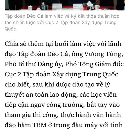
Tập đoàn Đèo Cả làm việc và ký kết thỏa thuận hợp
tác chiến lược với Cục 2 Tập đoàn Xây dựng Trung
Quốc.
Chia
sẻ thêm tại buổi làm việc với lãnh
đạo Tập đoàn Đèo Cả, ông Vương Tùng,
Phó Bí thư Đảng ủy, Phó Tổng Giám đốc
Cục 2 Tập đoàn Xây dựng Trung Quốc
cho biết, sau khi được đào tạo về lý
thuyết an toàn lao động, các
học
viên
tiếp cận
ngay
công trường,
bắt tay
vào
tham gia
thi công
, thực hành vận hành
đào hầm TBM ở trong đầu máy
với tinh