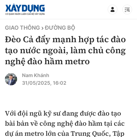
TIN BỘ XÂY DỰNG
GIAO THÔNG
ĐƯỜNG BỘ
Đèo Cả đẩy mạnh hợp tác đào
tạo nước ngoài, làm chủ công
nghệ đào hầm metro
CHUYÊN MỤC
Nam Khánh
Mới nhất
31/05/2025, 16:02
Thời sự
Chính trị
Với đội ngũ kỹ sư đang được đào tạo
Xây dựng
bài bản về công nghệ đào hầm tại các
Xã hội
Chỉ đạo điều hành
dự án metro lớn của Trung Quốc, Tập
Giao thông