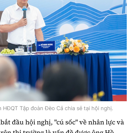
Bình luận
Sản phẩm mới
Hậu trường sao
AI
360 độ thể thao
Tư vấn
Video
Thời sự
Khám phá
Camera giao thông
Câu chuyện giao thông
 HĐQT Tập đoàn Đèo Cả chia sẻ tại hội nghị.
Lăng kính xây dựng
bắt đầu hội nghị, "cú sốc" về nhân lực và
Giải trí - Thể thao
 trên thị trường là vấn đề được ông Hồ