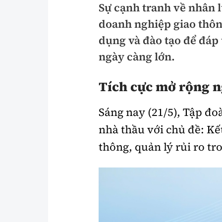
Sự cạnh tranh về nhân l
Pháp luật
An toàn giao t
doanh nghiệp giao thôn
Thanh tra
Giao thông 24
dụng và đào tạo để đáp
An ninh hình sự
ngày càng lớn.
ATGT địa phươ
Điều tra
Văn hóa giao t
Tích cực m
ở
rộng n
Pháp đình
Lái xe an toàn
Sáng nay (21/5), Tập đo
Hỏi - Đáp
Chung tay vì A
nhà thầu với chủ đề: Kết
Gương sáng gi
thông, quản lý rủi ro tr
xem thêm
Chất lượng sống
Văn hóa - Giải T
Giáo dục
Văn hóa