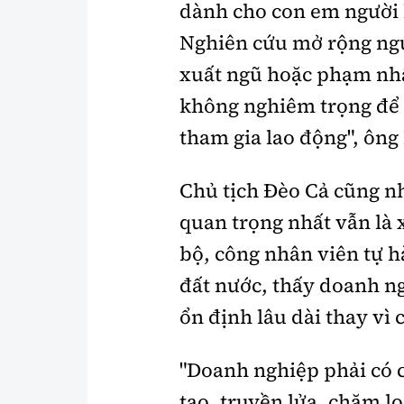
dành cho con em người 
Nghiên cứu mở rộng ng
xuất ngũ hoặc phạm nhân
không nghiêm trọng để 
tham gia lao động", ông
Chủ tịch Đèo Cả cũng n
quan trọng nhất vẫn là
bộ, công nhân viên tự h
đất nước, thấy doanh ng
ổn định lâu dài thay vì
"Doanh nghiệp phải có c
tạo, truyền lửa, chăm l