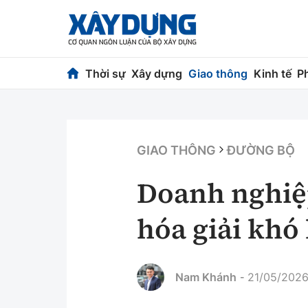
Thời sự
Xây dựng
Giao thông
Kinh tế
P
Thời sự
Xây dựng
Chính trị
Chỉ đạo điều h
GIAO THÔNG
ĐƯỜNG BỘ
Xã hội
Quy hoạch kiến
Doanh nghiệ
Chuyện dọc đường
Vật liệu xây dự
hóa giải khó
Cải chính
Giám định chất
Quản lý đô thị
Nam Khánh
21/05/2026
-