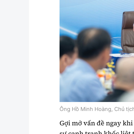
Y tế
Showbiz
Đời sống
Điện ảnh
Lao động - Công đoàn
Âm nhạc
Thế giới
Đi ++
Thời sự Quốc tế
Du lịch
Hồ sơ tài liệu
Khám phá
Thế giới giao thông
Lối sống
Thế giới xây dựng
Ẩm thực
Ông Hồ Minh Hoàng, Chủ tịch
Gợi mở vấn đề ngay khi 
sự cạnh tranh khốc liệt