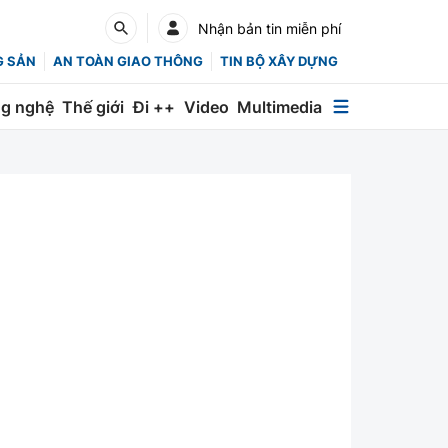
Nhận bản tin miễn phí
G SẢN
AN TOÀN GIAO THÔNG
TIN BỘ XÂY DỰNG
g nghệ
Thế giới
Đi ++
Video
Multimedia
Multimedia
Special
Emagazine
Photo
Infographic
English
Các chuyên trang