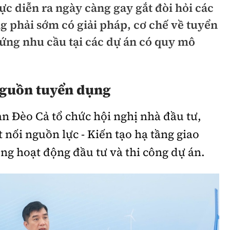
ực diễn ra ngày càng gay gắt đòi hỏi các
hông
Đường thủy
g phải sớm có giải pháp, cơ chế về tuyển
h
Hàng hải
 ứng nhu cầu tại các dự án có quy mô
ng
Đường sắt đô thị
hông
Nhà thầu
guồn tuyển dụng
Mời thầu - Đấu thầu
àn Đèo Cả tổ chức hội nghị nhà đầu tư,
TGT
Thi viết về Ngành
 nối nguồn lực - Kiến tạo hạ tầng giao
ao thông
ong hoạt động đầu tư và thi công dự án.
rí
Thể thao
Công nghệ
Bóng đá
Công nghệ mới