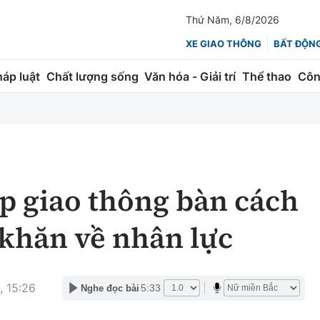
Thứ Năm, 6/8/2026
XE GIAO THÔNG
BẤT ĐỘN
háp luật
Chất lượng sống
Văn hóa - Giải trí
Thể thao
Côn
Giao thông
Kinh tế
ành
Quản lý
Thị trường
 trúc
Đường bộ
Tài chính
p giao thông bàn cách
ng
Hàng không
Chứng khoán
 khăn về nhân lực
 lượng
Đường sắt
Bảo hiểm
Đường sắt tốc độ cao
Doanh nghiệp
, 15:26
5:33
Nghe đọc bài
Đăng kiểm
xem thêm