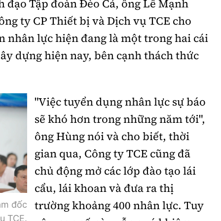
ãnh đạo Tập đoàn Đèo Cả, ông Lê Mạnh
ng ty CP Thiết bị và Dịch vụ TCE cho
 nhân lực hiện đang là một trong hai cái
ây dựng hiện nay, bên cạnh thách thức
"Việc tuyển dụng nhân lực sự báo
sẽ khó hơn trong những năm tới",
ông Hùng nói và cho biết, thời
gian qua, Công ty TCE cũng đã
chủ động mở các lớp đào tạo lái
cẩu, lái khoan và đưa ra thị
trường khoảng 400 nhân lực. Tuy
ám đốc
vụ TCE.