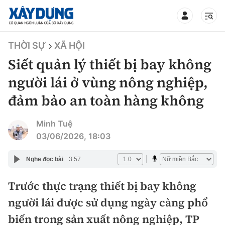
TIN BỘ XÂY DỰNG
THỜI SỰ
XÃ HỘI
Siết quản lý thiết bị bay không
người lái ở vùng nông nghiệp,
đảm bảo an toàn hàng không
CHUYÊN MỤC
Minh Tuệ
Mới nhất
03/06/2026, 18:03
Thời sự
Nghe đọc bài
3:57
Chính trị
Trước thực trạng thiết bị bay không
Xây dựng
người lái được sử dụng ngày càng phổ
Xã hội
Chỉ đạo điều hành
biến trong sản xuất nông nghiệp, TP
Giao thông