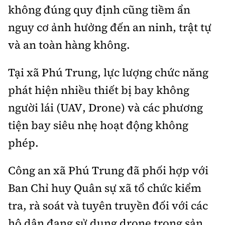
Tổng biên tập:
Nguyễn Thị Hồng Nga
không đúng quy định cũng tiềm ẩn
Phó Tổng biên tập:
Nguyễn Sơn Tùng,
nguy cơ ảnh hưởng đến an ninh, trật tự
Nguyễn Đức Thắng, La Đức Hùng
và an toàn hàng không.
Hotline:
Quảng cáo và Phát hành:
0901 514 799
0915 057 282
Tại xã Phú Trung, lực lượng chức năng
Email:
bandoc@baoxaydung.vn
phát hiện nhiều thiết bị bay không
Cấm sao chép dưới mọi hình thức nếu không có sự
người lái (UAV, Drone) và các phương
chấp thuận bằng văn bản.
tiện bay siêu nhẹ hoạt động không
phép.
Công an xã Phú Trung đã phối hợp với
Thông tin tòa
Ban Chỉ huy Quân sự xã tổ chức kiểm
soạn
tra, rà soát và tuyên truyền đối với các
hộ dân đang sử dụng drone trong sản