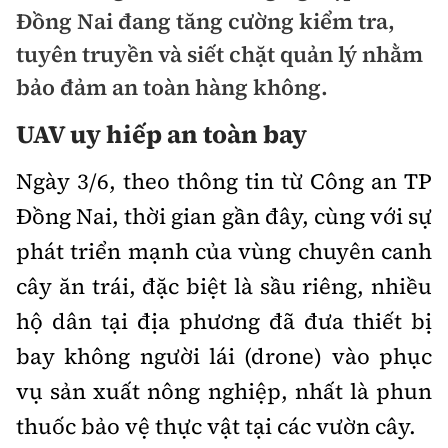
Chuyện dọc đường
Đồng Nai đang tăng cường kiểm tra,
Quy hoạch kiến trúc
Quản lý
Kinh tế
tuyên truyền và siết chặt quản lý nhằm
Cải chính
Vật liệu xây dựng
bảo đảm an toàn hàng không.
Đường bộ
Thị trường
Pháp luật
Giám định chất lượng
UAV uy hiếp an toàn bay
Hàng không
Tài chính
Thanh tra
An toàn giao thông
Quản lý đô thị
Ngày 3/6, theo thông tin từ Công an TP
Đường sắt
Chứng khoán
An ninh hình sự
Giao thông 24h
Đồng Nai, thời gian gần đây, cùng với sự
Chất lượng sống
Đăng kiểm
Bảo hiểm
phát triển mạnh của vùng chuyên canh
Điều tra
ATGT địa phương
Giáo dục
Văn hóa - Giải Trí
cây ăn trái, đặc biệt là sầu riêng, nhiều
Đường sắt tốc độ cao
Doanh nghiệp
Pháp đình
Văn hóa giao thông
hộ dân tại địa phương đã đưa thiết bị
Y tế
Văn hóa
Đường thủy
Thể thao
Hỏi - Đáp
bay không người lái (drone) vào phục
Lái xe an toàn
Đời sống
Showbiz
Hàng hải
vụ sản xuất nông nghiệp, nhất là phun
Bóng đá
Công nghệ
Chung tay vì ATGT
Lao động - Công đoàn
thuốc bảo vệ thực vật tại các vườn cây.
Điện ảnh
Đường sắt đô thị
Bình luận
Công nghệ mới