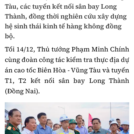
Chuyện dọc đường
Tàu, các tuyến kết nối sân bay Long
Quy hoạch kiến trúc
Quản lý
Kinh tế
Thành, đồng thời nghiên cứu xây dựng
Cải chính
Vật liệu xây dựng
hệ sinh thái kinh tế hàng không đồng
Đường bộ
Thị trường
Pháp luật
bộ.
Giám định chất lượng
Hàng không
Tài chính
Thanh tra
Tối 14/12, Thủ tướng Phạm Minh Chính
An toàn giao thông
Quản lý đô thị
Đường sắt
Chứng khoán
cùng đoàn công tác kiểm tra thực địa dự
An ninh hình sự
Giao thông 24h
Chất lượng sống
án cao tốc Biên Hòa - Vũng Tàu và tuyến
Đăng kiểm
Bảo hiểm
Điều tra
ATGT địa phương
T1, T2 kết nối sân bay Long Thành
Giáo dục
Văn hóa - Giải Trí
Đường sắt tốc độ cao
Doanh nghiệp
(Đồng Nai).
Pháp đình
Văn hóa giao thông
Y tế
Văn hóa
Đường thủy
Thể thao
Hỏi - Đáp
Lái xe an toàn
Đời sống
Showbiz
Hàng hải
Bóng đá
Công nghệ
Chung tay vì ATGT
Lao động - Công đoàn
Điện ảnh
Đường sắt đô thị
Bình luận
Công nghệ mới