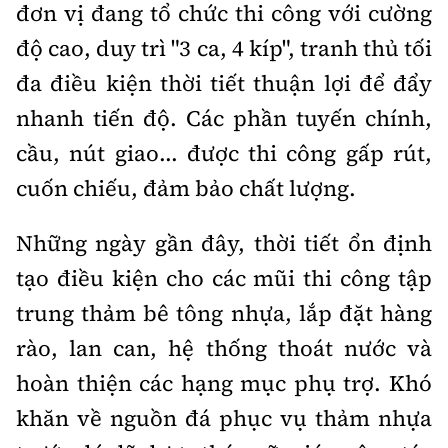
Tổng biên tập:
Nguyễn Thị Hồng Nga
đơn vị đang tổ chức thi công với cường
độ cao, duy trì "3 ca, 4 kíp", tranh thủ tối
Phó Tổng biên tập:
Nguyễn Sơn Tùng,
Nguyễn Đức Thắng, La Đức Hùng
đa điều kiện thời tiết thuận lợi để đẩy
Hotline:
Quảng cáo và Phát hành:
nhanh tiến độ. Các phần tuyến chính,
0901 514 799
0915 057 282
cầu, nút giao... được thi công gấp rút,
Email:
bandoc@baoxaydung.vn
cuốn chiếu, đảm bảo chất lượng.
Cấm sao chép dưới mọi hình thức nếu không có sự
chấp thuận bằng văn bản.
Những ngày gần đây, thời tiết ổn định
tạo điều kiện cho các mũi thi công tập
trung thảm bê tông nhựa, lắp đặt hàng
rào, lan can, hệ thống thoát nước và
Thông tin tòa
hoàn thiện các hạng mục phụ trợ. Khó
soạn
khăn về nguồn đá phục vụ thảm nhựa