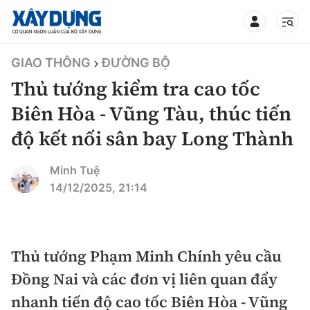
TIN BỘ XÂY DỰNG
GIAO THÔNG
ĐƯỜNG BỘ
Thủ tướng kiểm tra cao tốc
Biên Hòa - Vũng Tàu, thúc tiến
độ kết nối sân bay Long Thành
CHUYÊN MỤC
Minh Tuệ
Mới nhất
14/12/2025, 21:14
Thời sự
Chính trị
Thủ tướng Phạm Minh Chính yêu cầu
Xây dựng
Đồng Nai và các đơn vị liên quan đẩy
Xã hội
Chỉ đạo điều hành
nhanh tiến độ cao tốc Biên Hòa - Vũng
Giao thông