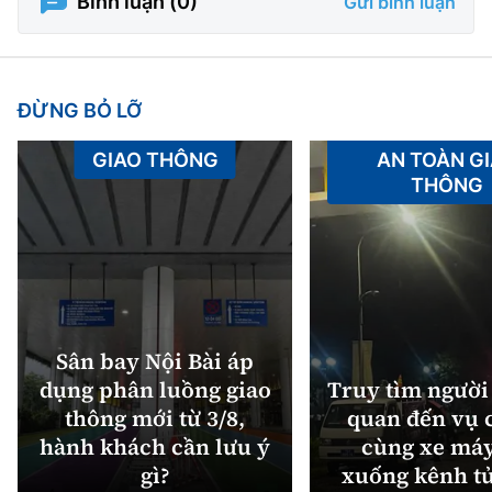
Bình luận (
0
)
Gửi bình luận
ĐỪNG BỎ LỠ
GIAO THÔNG
AN TOÀN G
THÔNG
Sân bay Nội Bài áp
dụng phân luồng giao
Truy tìm người 
thông mới từ 3/8,
quan đến vụ c
hành khách cần lưu ý
cùng xe máy
gì?
xuống kênh t