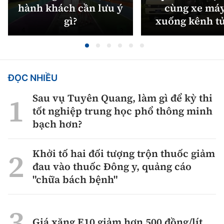
hành khách cần lưu ý
cùng xe máy
gì?
xuống kênh t
ĐỌC NHIỀU
Sau vụ Tuyên Quang, làm gì để kỳ thi
tốt nghiệp trung học phổ thông minh
bạch hơn?
Khởi tố hai đối tượng trộn thuốc giảm
đau vào thuốc Đông y, quảng cáo
"chữa bách bệnh"
Giá xăng E10 giảm hơn 500 đồng/lít