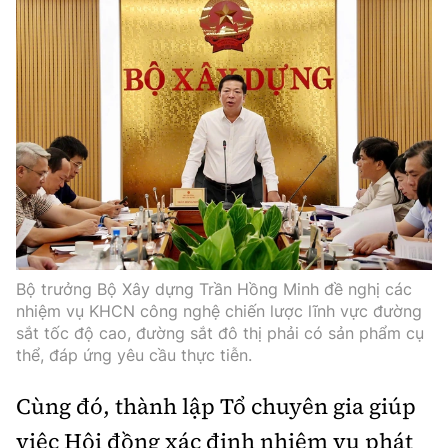
Tổng biên tập:
Nguyễn Thị Hồng Nga
Phó Tổng biên tập:
Nguyễn Sơn Tùng,
Nguyễn Đức Thắng, La Đức Hùng
Hotline:
Quảng cáo và Phát hành:
0901 514 799
0915 057 282
Email:
bandoc@baoxaydung.vn
Cấm sao chép dưới mọi hình thức nếu không có sự
chấp thuận bằng văn bản.
Bộ trưởng Bộ Xây dựng Trần Hồng Minh đề nghị các
nhiệm vụ KHCN công nghệ chiến lược lĩnh vực đường
sắt tốc độ cao, đường sắt đô thị phải có sản phẩm cụ
thể, đáp ứng yêu cầu thực tiễn.
Thông tin tòa
soạn
Cùng đó, thành lập Tổ chuyên gia giúp
việc Hội đồng xác định nhiệm vụ phát