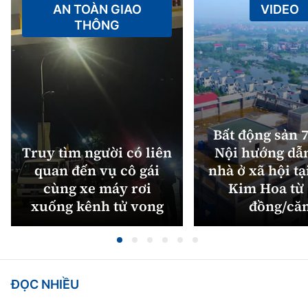
AN TOÀN GIAO
VIDEO
THÔNG
Bất động sản 7
Truy tìm người có liên
Nội hướng dẫ
quan đến vụ cô gái
nhà ở xã hội tạ
cùng xe máy rơi
Kim Hoa từ 
xuống kênh tử vong
đồng/că
ĐỌC NHIỀU