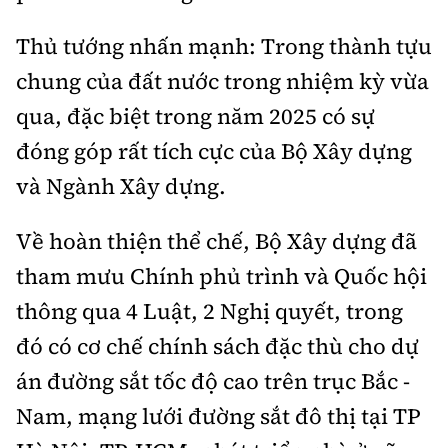
Tổng biên tập:
Nguyễn Thị Hồng Nga
Thủ tướng nhấn mạnh: Trong thành tựu
Phó Tổng biên tập:
Nguyễn Sơn Tùng,
Nguyễn Đức Thắng, La Đức Hùng
chung của đất nước trong nhiệm kỳ vừa
qua, đặc biệt trong năm 2025 có sự
Hotline:
Quảng cáo và Phát hành:
0901 514 799
0915 057 282
đóng góp rất tích cực của Bộ Xây dựng
Email:
bandoc@baoxaydung.vn
và Ngành Xây dựng.
Cấm sao chép dưới mọi hình thức nếu không có sự
chấp thuận bằng văn bản.
Về hoàn thiện thể chế, Bộ Xây dựng đã
tham mưu Chính phủ trình và Quốc hội
thông qua 4 Luật, 2 Nghị quyết, trong
đó có cơ chế chính sách đặc thù cho dự
Thông tin tòa
án đường sắt tốc độ cao trên trục Bắc -
soạn
Nam, mạng lưới đường sắt đô thị tại TP