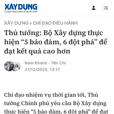
TIN BỘ XÂY DỰNG
XÂY DỰNG
CHỈ ĐẠO ĐIỀU HÀNH
Thủ tướng: Bộ Xây dựng thực
hiện “5 bảo đảm, 6 đột phá” để
đạt kết quả cao hơn
CHUYÊN MỤC
Nam Khánh
Yến Chi
-
Mới nhất
21/12/2025, 13:17
Thời sự
Chính trị
Chỉ đạo nhiệm vụ thời gian tới, Thủ
Xây dựng
tướng Chính phủ yêu cầu Bộ Xây dựng
Xã hội
Chỉ đạo điều hành
Giao thông
thực hiện "5 bảo đảm, 6 đột phá" để đạt