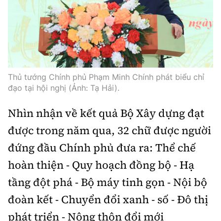
Thế giới
Gương sáng giao thông
Âm nhạc
Nhà thầu
Hậu trường sao
Sản phẩm mới
Thời sự Quốc tế
Đi ++
Mời thầu - Đấu thầu
360 độ thể thao
Tư vấn
Hồ sơ tài liệu
Du lịch
Video
Thi viết về GTVT
Thủ tướng Chính phủ Phạm Minh Chính phát biểu chỉ
Thế giới giao thông
Khám phá
Thời sự
đạo tại hội nghị (Ảnh: Tạ Hải).
Thế giới xây dựng
Lối sống
Nhìn nhận về kết quả Bộ Xây dựng đạt
Khám phá
được trong năm qua, 32 chữ được người
Ẩm thực
Camera giao thông
đứng đầu Chính phủ đưa ra: Thể chế
Cơ quan chủ quản: Bộ Xây dựng
Câu chuyện giao thông
hoàn thiện - Quy hoạch đồng bộ - Hạ
Giấy phép số: 03/GP-BVHTTDL, cấp ngày 1/4/2025.
tầng đột phá - Bộ máy tinh gọn - Nội bộ
Giải trí - Thể thao
Tòa soạn: Số 2 Nguyễn Công Hoan, phường Giảng Võ,
đoàn kết - Chuyển đổi xanh - số - Đô thị
Hà Nội.
phát triển - Nông thôn đổi mới