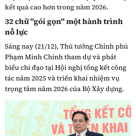
Chuyện dọc đường
kết quả cao hơn trong năm 2026.
Quy hoạch kiến trúc
Quản lý
Kinh tế
32 chữ "gói gọn" một hành trình
Cải chính
Vật liệu xây dựng
Đường bộ
Thị trường
nỗ lực
Pháp luật
Giám định chất lượng
Hàng không
Tài chính
Sáng nay (21/12), Thủ tướng Chính phủ
Thanh tra
An toàn giao thông
Quản lý đô thị
Phạm Minh Chính tham dự và phát
Đường sắt
Chứng khoán
An ninh hình sự
Giao thông 24h
biểu chỉ đạo tại Hội nghị tổng kết công
Chất lượng sống
Đăng kiểm
Bảo hiểm
Điều tra
tác năm 2025 và triển khai nhiệm vụ
ATGT địa phương
Giáo dục
Văn hóa - Giải Trí
Đường sắt tốc độ cao
trọng tâm năm 2026 của Bộ Xây dựng.
Doanh nghiệp
Pháp đình
Văn hóa giao thông
Y tế
Văn hóa
Đường thủy
Thể thao
Hỏi - Đáp
Lái xe an toàn
Đời sống
Showbiz
Hàng hải
Bóng đá
Công nghệ
Chung tay vì ATGT
Lao động - Công đoàn
Điện ảnh
Đường sắt đô thị
Bình luận
Công nghệ mới